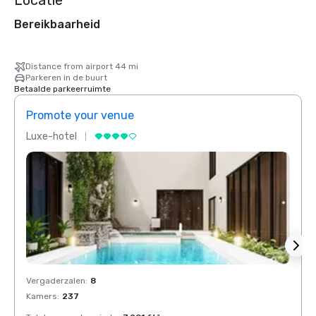
Locatie
Bereikbaarheid
Distance from airport 44 mi
Parkeren in de buurt
Betaalde parkeerruimte
Promote your venue
Prom
Luxe-hotel
Luxe-
Vergaderzalen
:
8
Verga
Kamers
:
237
Kamer