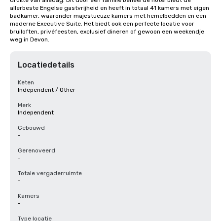
drukte van alledag. Dit door een familie beheerde hotel biedt de 
allerbeste Engelse gastvrijheid en heeft in totaal 41 kamers met eigen 
badkamer, waaronder majestueuze kamers met hemelbedden en een 
moderne Executive Suite. Het biedt ook een perfecte locatie voor 
bruiloften, privéfeesten, exclusief dineren of gewoon een weekendje 
weg in Devon.
Locatiedetails
Keten
Independent / Other
Merk
Independent
Gebouwd
-
Gerenoveerd
-
Totale vergaderruimte
-
Kamers
-
Type locatie