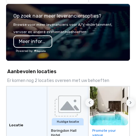
engaging, real, and f
postable moments, not s
Op zoek naar meer leveranciersopties?
Prefer to use your own
mobile cameras let an
Browse voor meer leveranciers voor A/V, entertainment,
high-quality photos, G
vervoer en andere evenementsbehoeften.
videos—no experience n
Meer informatie
with DIY, PhotoFriends
PhotoTap gives you fast
Powered by
unforgettable photogra
modern events. Your event photos are
more than memories—t
Aanbevolen locaties
powerful marketing tools. Don’
them collect digital d
Er komen nog 2 locaties overeen met uw behoeften
into ROI rockstars.
Huidige locatie
Locatie
Boringdon Hall
Promote your
Hotel
venue