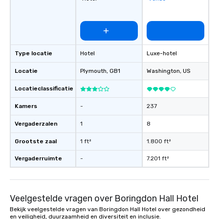
Type locatie
Hotel
Luxe-hotel
Locatie
Plymouth
, GB1
Washington
, US
Locatieclassificatie
Kamers
-
237
Vergaderzalen
1
8
Grootste zaal
1 ft²
1.800 ft²
Vergaderruimte
-
7.201 ft²
Veelgestelde vragen over Boringdon Hall Hotel
Bekijk veelgestelde vragen van Boringdon Hall Hotel over gezondheid
en veiligheid, duurzaamheid en diversiteit en inclusie.