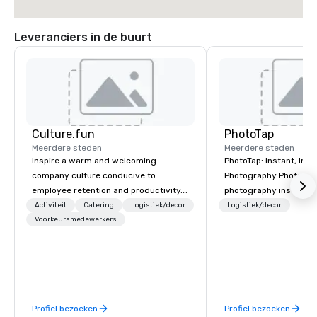
Leveranciers in de buurt
Culture.fun
PhotoTap
Meerdere steden
Meerdere steden
Inspire a warm and welcoming
PhotoTap: Instant, Inte
company culture conducive to
Photography PhotoTap makes event
employee retention and productivity.
photography instant, 
We help you build a fun, friendly, and
smart. We deliver pho
Activiteit
Catering
Logistiek/decor
Logistiek/decor
innovative company environment. We
Voorkeursmedewerkers
in 6 seconds or less u
focus on the goals of your business
tech, while our Photo 
and your unique organizational
Dashboard automatical
personality, to help you build a
tags, and catalogs ev
positive and motivating workplace
quick access and powe
environment.
Our PhotoFriends are li
Profiel bezoeken
Profiel bezoeken
who always nails the 