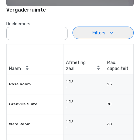
Vergaderruimte
Deelnemers
Filters
Afmeting
Max.
Naam
zaal
capaciteit
1 ft²
Rose Room
25
-
1 ft²
Grenville Suite
70
-
1 ft²
Ward Room
60
-