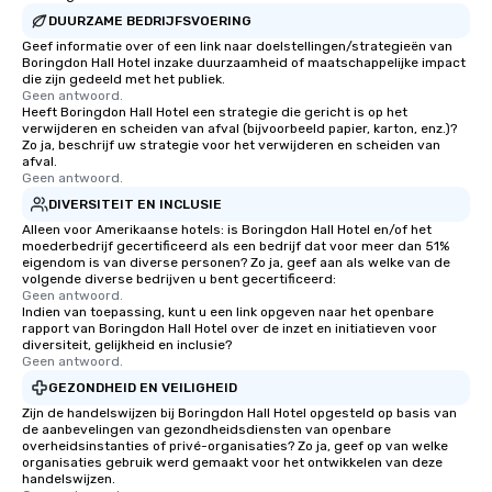
DUURZAME BEDRIJFSVOERING
Geef informatie over of een link naar doelstellingen/strategieën van
Boringdon Hall Hotel inzake duurzaamheid of maatschappelijke impact
die zijn gedeeld met het publiek.
Geen antwoord.
Heeft Boringdon Hall Hotel een strategie die gericht is op het
verwijderen en scheiden van afval (bijvoorbeeld papier, karton, enz.)?
Zo ja, beschrijf uw strategie voor het verwijderen en scheiden van
afval.
Geen antwoord.
DIVERSITEIT EN INCLUSIE
Alleen voor Amerikaanse hotels: is Boringdon Hall Hotel en/of het
moederbedrijf gecertificeerd als een bedrijf dat voor meer dan 51%
eigendom is van diverse personen? Zo ja, geef aan als welke van de
volgende diverse bedrijven u bent gecertificeerd:
Geen antwoord.
Indien van toepassing, kunt u een link opgeven naar het openbare
rapport van Boringdon Hall Hotel over de inzet en initiatieven voor
diversiteit, gelijkheid en inclusie?
Geen antwoord.
GEZONDHEID EN VEILIGHEID
Zijn de handelswijzen bij Boringdon Hall Hotel opgesteld op basis van
de aanbevelingen van gezondheidsdiensten van openbare
overheidsinstanties of privé-organisaties? Zo ja, geef op van welke
organisaties gebruik werd gemaakt voor het ontwikkelen van deze
handelswijzen.