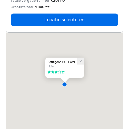
Totale vergaderruimte
:
7.201 ft²
Total
Grootste zaal
:
1.800 ft²
Groots
Locatie selecteren
Boringdon Hall Hotel
Hotel
3 van 5