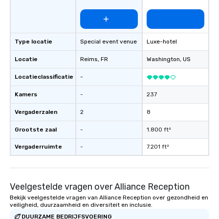
Type locatie
Special event venue
Luxe-hotel
Locatie
Reims
, FR
Washington
, US
Locatieclassificatie
-
Kamers
-
237
Vergaderzalen
2
8
Grootste zaal
-
1.800 ft²
Vergaderruimte
-
7.201 ft²
Veelgestelde vragen over Alliance Reception
Bekijk veelgestelde vragen van Alliance Reception over gezondheid en
veiligheid, duurzaamheid en diversiteit en inclusie.
DUURZAME BEDRIJFSVOERING