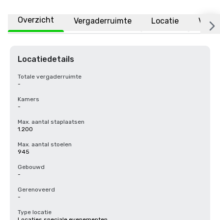
Overzicht
Vergaderruimte
Locatie
Veelg
Locatiedetails
Totale vergaderruimte
-
Kamers
-
Max. aantal staplaatsen
1.200
Max. aantal stoelen
945
Gebouwd
-
Gerenoveerd
-
Type locatie
Locaties speciale evenementen