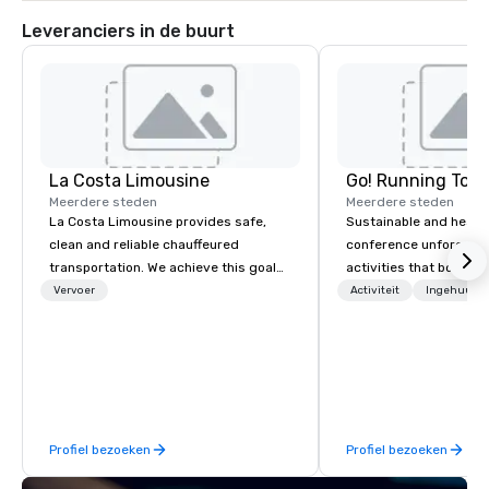
Leveranciers in de buurt
La Costa Limousine
Go! Running Tour
Meerdere steden
Meerdere steden
La Costa Limousine provides safe,
Sustainable and healt
clean and reliable chauffeured
conference unforgetta
transportation. We achieve this goal
activities that boost 
with highly trained chauffeurs, the
lower carbon footprint
Vervoer
Activiteit
Ingehuurde
newest vehicles available and a
world on the run with e
commitment to Five Star service. The
running guides.
difference between La Costa
Limousine and other companies can
be explained using one word – quality.
From our perfectly maintained fleet of
Profiel bezoeken
Profiel bezoeken
late model luxury vehicles to the
highly experienced and professional