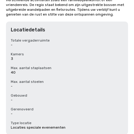
verschillende activiteiten zoals een familiebijeenkomst of een 
vriendenreis. De regio staat bekend om zijn uitgestrekte bossen met 
uitgebreide wandelpaden en fietsroutes. Tijdens uw verblijf kunt u 
genieten van de rust en stilte van deze ontspannen omgeving.
Locatiedetails
Totale vergaderruimte
-
Kamers
3
Max. aantal staplaatsen
40
Max. aantal stoelen
-
Gebouwd
-
Gerenoveerd
-
Type locatie
Locaties speciale evenementen