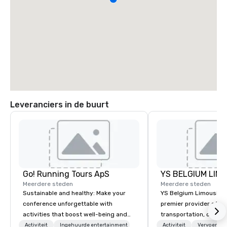
Leveranciers in de buurt
Go! Running Tours ApS
Meerdere steden
Meerdere steden
Sustainable and healthy: Make your
YS Belgium Limousine 
conference unforgettable with
premier provider of lu
activities that boost well-being and
transportation, offer
lower carbon footprints. Explore the
blend of elegance, pro
Activiteit
Ingehuurde entertainment
Activiteit
Vervoer