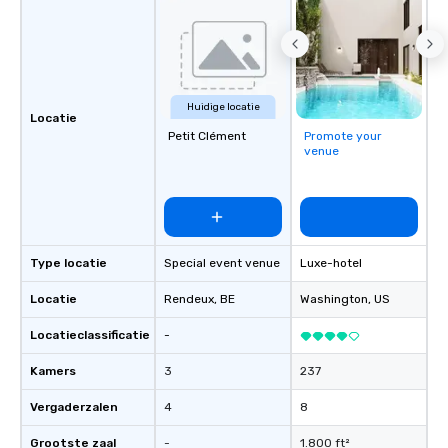
Huidige locatie
Locatie
Petit Clément
Promote your
venue
Type locatie
Special event venue
Luxe-hotel
Locatie
Rendeux
, BE
Washington
, US
Locatieclassificatie
-
Kamers
3
237
Vergaderzalen
4
8
Grootste zaal
-
1.800 ft²