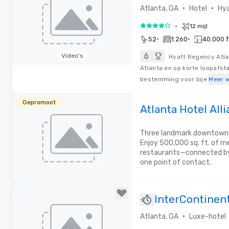
•
•
Atlanta, GA
Hotel
Hya
•
12 mijl
4 van 5
•
•
52
1.260
40.000 f
Video's
Hyatt Regency Atla
Atlanta en op korte loopafst
Removed from favorites
bestemming voor bije
Meer 
Gepromoot
Atlanta Hotel Alli
Meeting Experie
Three landmark downtown h
Enjoy 500,000 sq. ft. of m
restaurants—connected by
one point of contact.
InterContinen
Atlanta
•
Atlanta, GA
Luxe-hotel