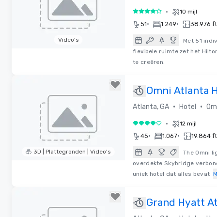
•
10 mijl
4 van 5
•
•
51
1.249
38.976 ft
Video's
Met 51 indi
flexibele ruimte zet het Hil
Removed from favorites
te creëren.
Omni Atlanta H
Centennial Pa
•
•
Atlanta, GA
Hotel
Omn
•
12 mijl
4 van 5
•
•
45
1.067
19.864 ft
3D | Plattegronden | Video's
The Omni li
overdekte Skybridge verbond
Removed from favorites
uniek hotel dat alles bevat
M
Grand Hyatt At