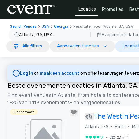
Locaties
Promoties
Bes
Search Venues
USA
Georgia
Resultaten voor "Atlanta, GA, USA"
Atlanta, GA, USA
Evenementsdatu
Alle filters
Aanbevolen functies
Locatie
Log in
of
maak een account
om offerteaanvragen te verze
Beste evenementenlocaties in Atlanta, GA
Find event venues in Atlanta, from hotels to conferenc
1-25 van 1.119 evenements- en vergaderlocaties
Gepromoot
The Westin Pe
Plaza, Atlanta
•
•
Atlanta, GA
Hotel
Mar
•
10.1 mijl
4 van 5