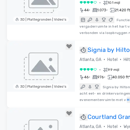
•
10.1 mijl
4 van 5
•
•
44
1.073
21.420 ft
3D | Plattegronden | Video's
Functie
vergaderruimte in het hart v
Removed from favorites
verbonden via loopbruggen 
Signia by Hilt
Georgia World
•
•
Atlanta, GA
Hotel
Hil
Center
•
9.9 mijl
4 van 5
•
•
46
976
40.050 ft²
3D | Plattegronden | Video's
Signia by Hilto
acht eet- en drinkervaringe
Removed from favorites
evenementenruimte met v
M
Courtland Gran
Renovated Jul
•
•
Atlanta, GA
Hotel
Wyn