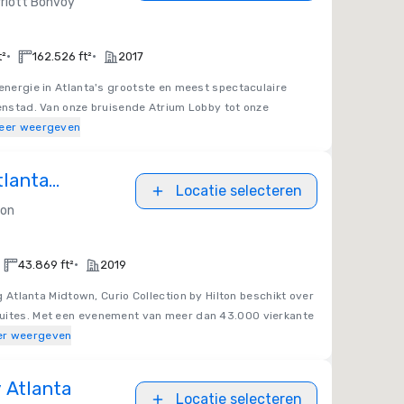
riott Bonvoy
•
•
t²
162.526 ft²
2017
energie in Atlanta's grootste en meest spectaculaire
nenstad. Van onze bruisende Atrium Lobby tot onze
eer weergeven
tlanta
Locatie selecteren
 Collection
ton
•
43.869 ft²
2019
g Atlanta Midtown, Curio Collection by Hilton beschikt over
suites. Met een evenement van meer dan 43.000 vierkante
er weergeven
 Atlanta
Locatie selecteren