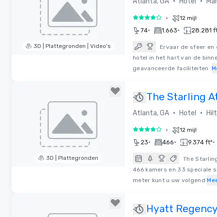
•
•
Atlanta, GA
Hotel
Mar
•
12 mijl
4 van 5
•
•
74
1.663
28.281 f
3D | Plattegronden | Video's
Ervaar de sfeer en 
hotel in het hart van de bin
Removed from favorites
geavanceerde faciliteiten
M
The Starling A
Midtown, Curio
•
•
Atlanta, GA
Hotel
Hil
by Hilton
•
12 mijl
4 van 5
•
•
•
23
466
9.374 ft²
3D | Plattegronden
The Starlin
466 kamers en 33 speciale 
Removed from favorites
meter kunt u uw volgend
Me
Hyatt Regency