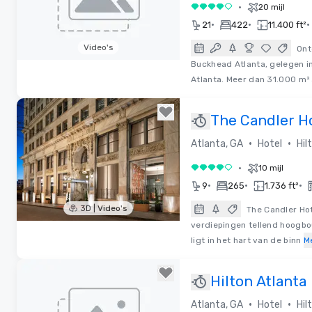
•
20 mijl
4 van 5
•
•
•
21
422
11.400 ft²
Video's
Ont
Buckhead Atlanta, gelegen in
Removed from favorites
Atlanta. Meer dan 31.000 m²
The Candler Ho
Curio Collecti
•
•
Atlanta, GA
Hotel
Hil
•
10 mijl
4 van 5
•
•
•
9
265
1.736 ft²
3D | Video's
The Candler Hote
verdiepingen tellend hoogbo
Removed from favorites
ligt in het hart van de binn
M
Hilton Atlanta
•
•
Atlanta, GA
Hotel
Hil