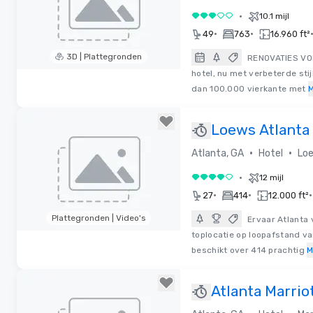
•
10.1 mijl
3 van 5
•
•
49
763
16.960 ft²
3D | Plattegronden
RENOVATIES VO
hotel, nu met verbeterde stij
Removed from favorites
dan 100.000 vierkante met
M
Loews Atlanta
Lobby, Bar & R
•
•
Atlanta, GA
Hotel
Loe
•
12 mijl
4 van 5
•
•
•
27
414
12.000 ft²
Plattegronden | Video's
Ervaar Atlanta 
toplocatie op loopafstand va
Removed from favorites
beschikt over 414 prachtig
M
Atlanta Marrio