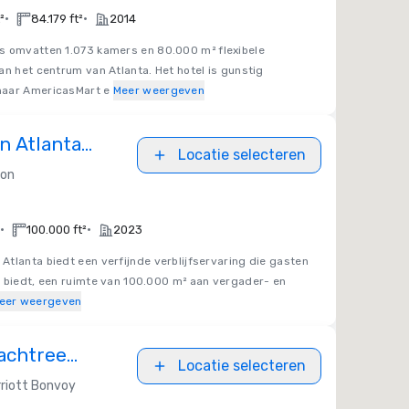
•
•
²
84.179 ft²
2014
s omvatten 1.073 kamers en 80.000 m² flexibele
an het centrum van Atlanta. Het hotel is gunstig
naar AmericasMart e
Meer weergeven
on Atlanta
Locatie selecteren
 Congress
ton
•
•
100.000 ft²
2023
n Atlanta biedt een verfijnde verblijfservaring die gasten
n biedt, een ruimte van 100.000 m² aan vergader- en
eer weergeven
achtree
Locatie selecteren
riott Bonvoy