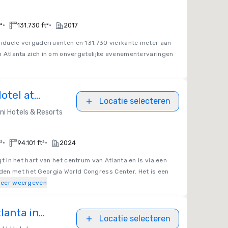
•
•
²
131.730 ft²
2017
viduele vergaderruimten en 131.730 vierkante meter aan
ton Atlanta zich in om onvergetelijke evenementervaringen
otel at
Locatie selecteren
rk
i Hotels & Resorts
•
•
²
94.101 ft²
2024
gt in het hart van het centrum van Atlanta en is via een
en met het Georgia World Congress Center. Het is een
eer weergeven
lanta in
Locatie selecteren