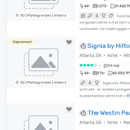
•
•
44
1.073
21.420 ft
3D | Plattegronden | Video's
Functie
vergaderruimte in het hart v
Removed from favorites
verbonden via loopbruggen 
Gepromoot
Signia by Hilt
Georgia World
•
•
Atlanta, GA
Hotel
Hil
Center
•
9.9 mijl
4 van 5
•
•
46
976
40.050 ft²
3D | Plattegronden | Video's
Signia by Hilto
acht eet- en drinkervaringe
Removed from favorites
evenementenruimte met v
M
The Westin Pe
Plaza, Atlanta
•
•
Atlanta, GA
Hotel
Mar