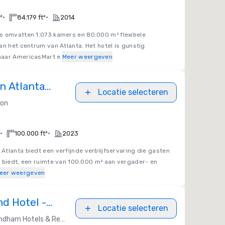
•
•
²
84.179 ft²
2014
s omvatten 1.073 kamers en 80.000 m² flexibele
an het centrum van Atlanta. Het hotel is gunstig
naar AmericasMart e
Meer weergeven
on Atlanta
Locatie selecteren
 Congress
ton
•
•
100.000 ft²
2023
n Atlanta biedt een verfijnde verblijfservaring die gasten
n biedt, een ruimte van 100.000 m² aan vergader- en
eer weergeven
d Hotel -
Locatie selecteren
y 2025!
dham Hotels & Resorts