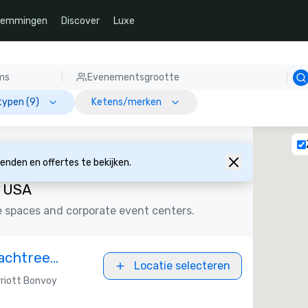
temmingen
Discover
Luxe
ms
Evenementsgrootte
typen (9)
Ketens/merken
nden en offertes te bekijken.
, USA
e spaces and corporate event centers.
achtree
Locatie selecteren
riott Bonvoy