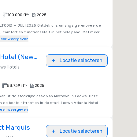
•
•
100.000 ft²
2025
LTOOID — JULI 2025 Ontdek ons onlangs gerenoveerde
l, comfort en functionaliteit in het hele pand. Met meer
eer weergeven
 Hotel (New
Locatie selecteren
estaurant)
ws Hotels
•
58.739 ft²
2025
vanuit de stedelijke oase van Midtown in Loews. Onze
n de beste attracties in de stad. Loews Atlanta Hotel
eer weergeven
tt Marquis
Locatie selecteren