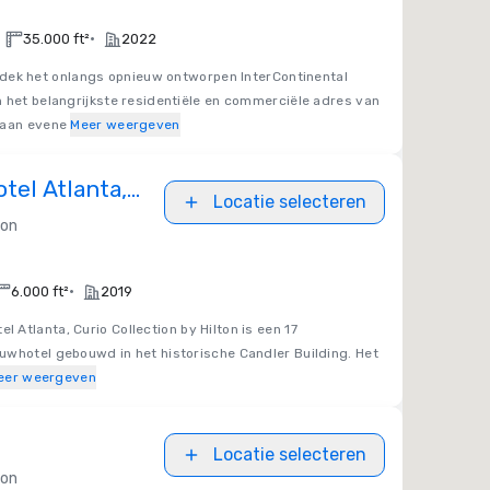
•
35.000 ft²
2022
dek het onlangs opnieuw ontworpen InterContinental
 het belangrijkste residentiële en commerciële adres van
 aan evene
Meer weergeven
tel Atlanta,
Locatie selecteren
on by Hilton
ton
•
6.000 ft²
2019
l Atlanta, Curio Collection by Hilton is een 17
uwhotel gebouwd in het historische Candler Building. Het
eer weergeven
Locatie selecteren
ton