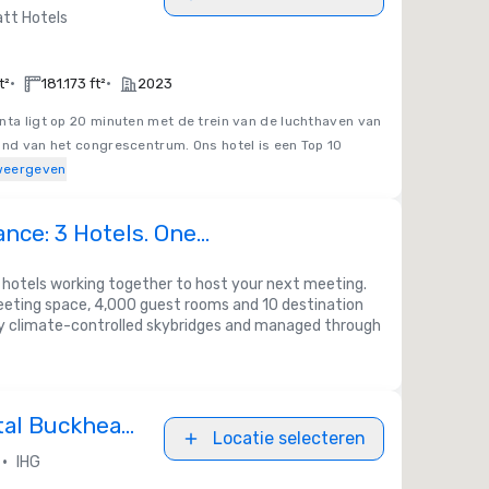
tt Hotels
•
•
t²
181.173 ft²
2023
nta ligt op 20 minuten met de trein van de luchthaven van
and van het congrescentrum. Ons hotel is een Top 10
weergeven
ance: 3 Hotels. One
nce
otels working together to host your next meeting.
eeting space, 4,000 guest rooms and 10 destination
 climate-controlled skybridges and managed through
tal Buckhead
Locatie selecteren
•
IHG