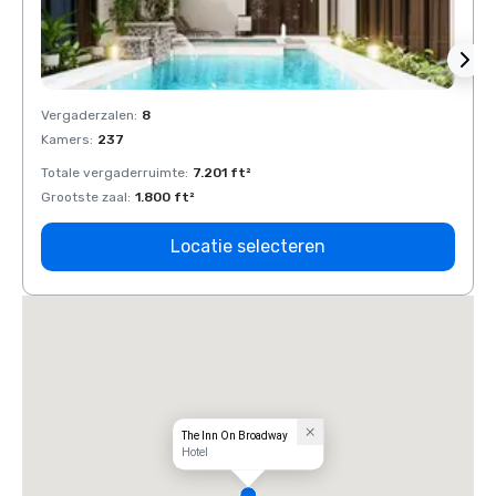
Vergaderzalen
:
8
Verga
Kamers
:
237
Kamer
Totale vergaderruimte
:
7.201 ft²
Total
Grootste zaal
:
1.800 ft²
Groots
Locatie selecteren
The Inn On Broadway
Hotel