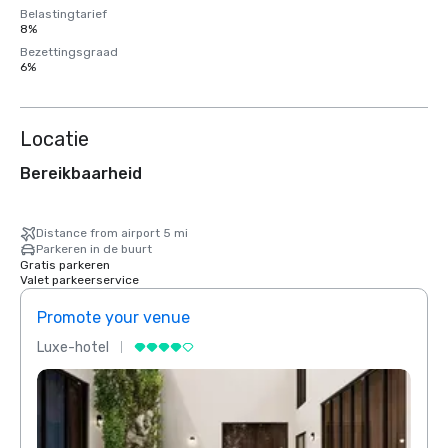
Belastingtarief
8%
Bezettingsgraad
6%
Locatie
Bereikbaarheid
Distance from airport 5 mi
Parkeren in de buurt
Gratis parkeren
Valet parkeerservice
Promote your venue
Prom
Luxe-hotel
Luxe-