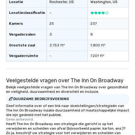
Locatie
Rochester
, US
Washington
, US
Locatieclassificatie
-
Kamers
25
237
Vergaderzalen
3
8
Grootste zaal
3.753 ft²
1.800 ft²
Vergaderruimte
-
7.201 ft²
Veelgestelde vragen over The Inn On Broadway
Bekijk veelgestelde vragen van The Inn On Broadway over gezondheid
en veiligheid, duurzaamheid en diversiteit en inclusie.
DUURZAME BEDRIJFSVOERING
Geef informatie over of een link naar doelstellingen/strategieën van
The Inn On Broadway inzake duurzaamheid of maatschappelijke impact
die zijn gedeeld met het publiek.
Geen antwoord.
Heeft The Inn On Broadway een strategie die gericht is op het
verwijderen en scheiden van afval (bijvoorbeeld papier, karton, enz.)?
Zo ja, beschrijf uw strategie voor het verwijderen en scheiden van