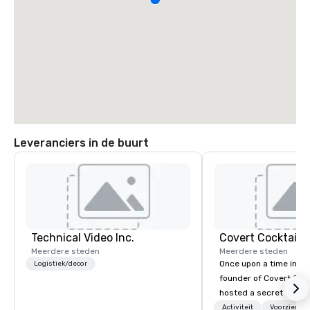
Leveranciers in de buurt
Technical Video Inc.
Covert Cocktail C
Meerdere steden
Meerdere steden
Once upon a time in 20
Logistiek/decor
founder of Covert Cock
hosted a secret speak
intimate place for str
Activiteit
Voorzienin