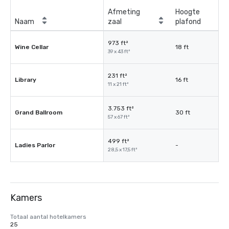
Afmeting
Hoogte
Naam
zaal
plafond
973 ft²
Wine Cellar
18 ft
39 x 43 ft²
231 ft²
Library
16 ft
11 x 21 ft²
3.753 ft²
Grand Ballroom
30 ft
57 x 67 ft²
499 ft²
Ladies Parlor
-
28,5 x 17,5 ft²
Kamers
Totaal aantal hotelkamers
25