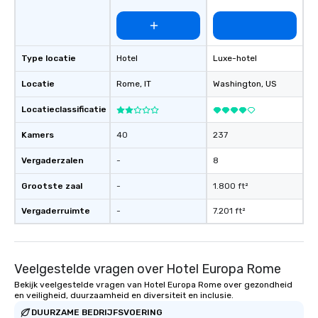
Type locatie
Hotel
Luxe-hotel
Locatie
Rome
, IT
Washington
, US
Locatieclassificatie
Kamers
40
237
Vergaderzalen
-
8
Grootste zaal
-
1.800 ft²
Vergaderruimte
-
7.201 ft²
Veelgestelde vragen over Hotel Europa Rome
Bekijk veelgestelde vragen van Hotel Europa Rome over gezondheid
en veiligheid, duurzaamheid en diversiteit en inclusie.
DUURZAME BEDRIJFSVOERING