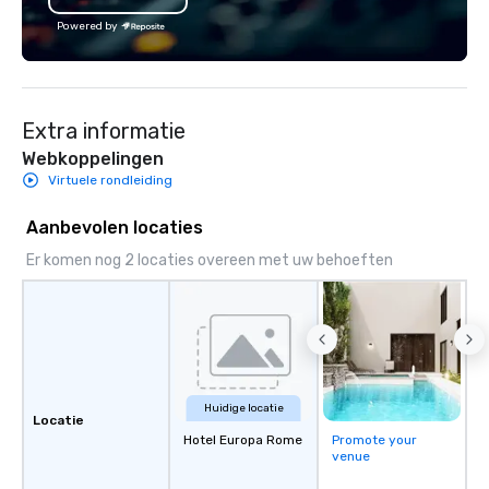
Powered by
Extra informatie
Webkoppelingen
Virtuele rondleiding
Aanbevolen locaties
Er komen nog 2 locaties overeen met uw behoeften
Huidige locatie
Locatie
Hotel Europa Rome
Promote your
venue