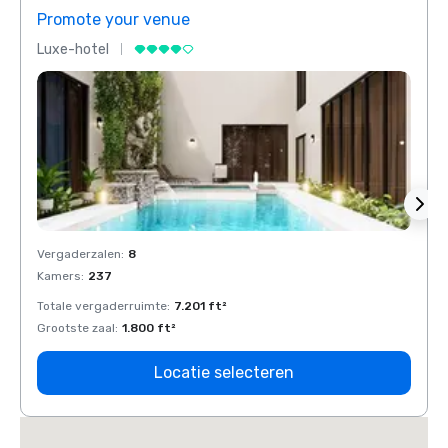
Promote your venue
Prom
Luxe-hotel
Luxe-
Vergaderzalen
:
8
Verga
Kamers
:
237
Kamer
Totale vergaderruimte
:
7.201 ft²
Total
Grootste zaal
:
1.800 ft²
Groots
Locatie selecteren