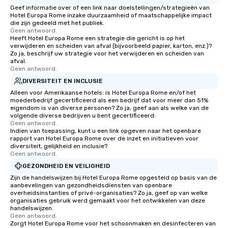
Geef informatie over of een link naar doelstellingen/strategieën van
Hotel Europa Rome inzake duurzaamheid of maatschappelijke impact
die zijn gedeeld met het publiek.
Geen antwoord.
Heeft Hotel Europa Rome een strategie die gericht is op het
verwijderen en scheiden van afval (bijvoorbeeld papier, karton, enz.)?
Zo ja, beschrijf uw strategie voor het verwijderen en scheiden van
afval.
Geen antwoord.
DIVERSITEIT EN INCLUSIE
Alleen voor Amerikaanse hotels: is Hotel Europa Rome en/of het
moederbedrijf gecertificeerd als een bedrijf dat voor meer dan 51%
eigendom is van diverse personen? Zo ja, geef aan als welke van de
volgende diverse bedrijven u bent gecertificeerd:
Geen antwoord.
Indien van toepassing, kunt u een link opgeven naar het openbare
rapport van Hotel Europa Rome over de inzet en initiatieven voor
diversiteit, gelijkheid en inclusie?
Geen antwoord.
GEZONDHEID EN VEILIGHEID
Zijn de handelswijzen bij Hotel Europa Rome opgesteld op basis van de
aanbevelingen van gezondheidsdiensten van openbare
overheidsinstanties of privé-organisaties? Zo ja, geef op van welke
organisaties gebruik werd gemaakt voor het ontwikkelen van deze
handelswijzen.
Geen antwoord.
Zorgt Hotel Europa Rome voor het schoonmaken en desinfecteren van