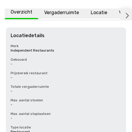
Overzicht
Vergaderruimte
Locatie
Veelg
Locatiedetails
Merk
Independent Restaurants
Gebouwd
-
Prijsbereik restaurant
-
Totale vergaderruimte
-
Max. aantal stoelen
-
Max. aantal staplaatsen
-
Type locatie
Restaurant