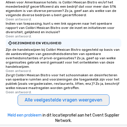
Alleen voor Amerikaanse hotels: is Colibri Mexican Bistro en/of het
moederbedrijf gecertificeerd als een bedrijf dat voor meer dan 51%
eigendom is van diverse personen? Zo ja, geef aan als welke van de
volgende diverse bedrijven u bent gecertificeerd:
Geen antwoord.
Indien van toepassing, kunt u een link opgeven naar het openbare
rapport van Colibri Mexican Bistro over de inzet en initiatieven voor
diversiteit, gelijkheid en inclusie?
Geen antwoord.
GEZONDHEID EN VEILIGHEID
Zijn de handelswijzen bij Colibri Mexican Bistro opgesteld op basis van
de aanbevelingen van gezondheidsdiensten van openbare
overheidsinstanties of privé-organisaties? Zo ja, geef op van welke
organisaties gebruik werd gemaakt voor het ontwikkelen van deze
handelswijzen.
Geen antwoord.
Zorgt Colibri Mexican Bistro voor het schoonmaken en desinfecteren
van openbare ruimten and voorzieningen die toegankelijk zijn voor het
publiek (zoals vergaderzalen, restaurants, liften, enz.)? Zo ja, beschrijf
welke nieuwe maatregelen worden getroffen.
Geen antwoord.
Alle veelgestelde vragen weergeven
Meld een probleem
in dit locatieprofiel aan het Cvent Supplier
Network.