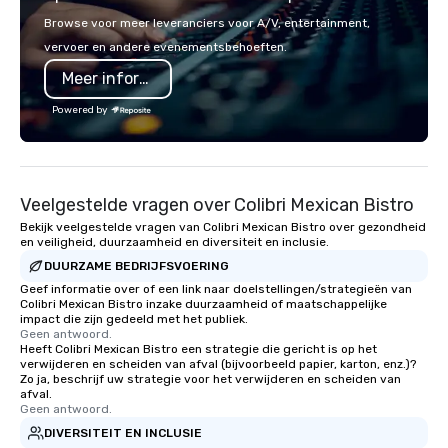
country with a focus on superb hiking,
up to 500 people, Robo
Browse voor meer leveranciers voor A/V, entertainment,
lodging, food and wine. We also have
200 people, and combin
vervoer en andere evenementsbehoeften.
a Monterey Bay Trek.
to 800 people!
Meer informatie
Powered by
Veelgestelde vragen over Colibri Mexican Bistro
Bekijk veelgestelde vragen van Colibri Mexican Bistro over gezondheid
en veiligheid, duurzaamheid en diversiteit en inclusie.
DUURZAME BEDRIJFSVOERING
Geef informatie over of een link naar doelstellingen/strategieën van
Colibri Mexican Bistro inzake duurzaamheid of maatschappelijke
impact die zijn gedeeld met het publiek.
Geen antwoord.
Heeft Colibri Mexican Bistro een strategie die gericht is op het
verwijderen en scheiden van afval (bijvoorbeeld papier, karton, enz.)?
Zo ja, beschrijf uw strategie voor het verwijderen en scheiden van
afval.
Geen antwoord.
DIVERSITEIT EN INCLUSIE