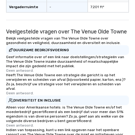
Vergaderruimte
-
7.201 ft²
Veelgestelde vragen over The Venue Olde Towne
Bekijk veelgestelde vragen van The Venue Olde Towne over
gezondheid en veiligheid, duurzaamheid en diversiteit en inclusie.
DUURZAME BEDRIJFSVOERING
Geef informatie over of een link naar doelstellingen/strategieën van
The Venue Olde Towne inzake duurzaamheid of maatschappelijke
impact die zijn gedeeld met het publiek.
Geen antwoord.
Heeft The Venue Olde Towne een strategie die gericht is op het
verwijderen en scheiden van afval (bijvoorbeeld papier, karton, enz.)?
Zo ja, beschrijf uw strategie voor het verwijderen en scheiden van
afval.
Geen antwoord.
DIVERSITEIT EN INCLUSIE
Alleen voor Amerikaanse hotels: is The Venue Olde Towne en/of het
moederbedrijf gecertificeerd als een bedrijf dat voor meer dan 51%
eigendom is van diverse personen? Zo ja, geef aan als welke van de
volgende diverse bedrijven u bent gecertificeerd:
Geen antwoord.
Indien van toepassing, kunt u een link opgeven naar het openbare
rapport van The Venue Olde Towne over de inzet en initiatieven voor