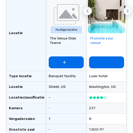
responsible tourism. With experience
across destinations like New York City,
Miami, Los Angeles, San Francisco,
Las Vegas, Chicago, Nashville, and
New Orleans, we combine creativity,
Huidige locatie
local expertise, and trusted on-the-
Locatie
ground support to bring each event to
The Venue Olde
Promote your
Towne
venue
life.
Type locatie
Banquet facility
Luxe-hotel
Locatie
Slidell
, US
Washington
, US
Locatieclassificatie
-
Kamers
-
237
Vergaderzalen
1
8
Grootste zaal
-
1.800 ft²