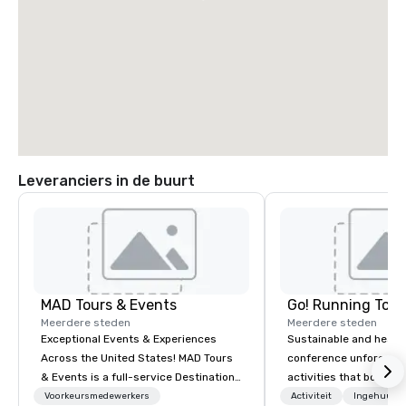
Leveranciers in de buurt
MAD Tours & Events
Go! Running Tour
Meerdere steden
Meerdere steden
Exceptional Events & Experiences
Sustainable and healt
Across the United States! MAD Tours
conference unforgetta
& Events is a full-service Destination
activities that boost 
Management Company specializing in
lower carbon footprint
Voorkeursmedewerkers
Activiteit
Ingehuurde