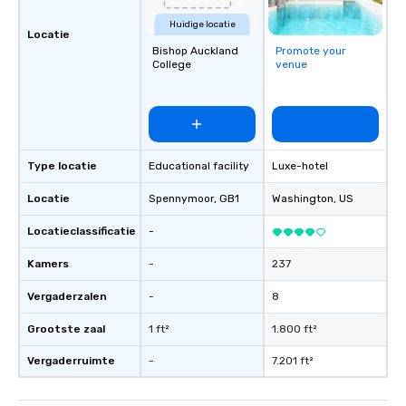
Huidige locatie
Locatie
Bishop Auckland
Promote your
College
venue
Type locatie
Educational facility
Luxe-hotel
Locatie
Spennymoor
, GB1
Washington
, US
Locatieclassificatie
-
Kamers
-
237
Vergaderzalen
-
8
Grootste zaal
1 ft²
1.800 ft²
Vergaderruimte
-
7.201 ft²