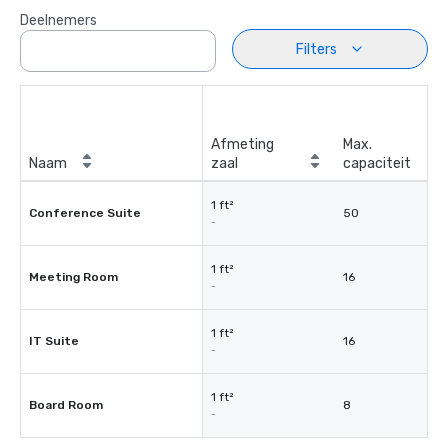
Deelnemers
Filters
Afmeting
Max.
Naam
zaal
capaciteit
1 ft²
Conference Suite
50
-
1 ft²
Meeting Room
16
-
1 ft²
IT Suite
16
-
1 ft²
Board Room
8
-