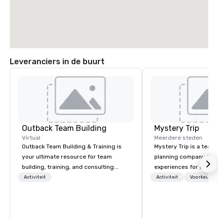
Leveranciers in de buurt
Outback Team Building
Mystery Trip
Virtual
Meerdere steden
Outback Team Building & Training is
Mystery Trip is a team
your ultimate resource for team
planning company that
building, training, and consulting.
experiences for our cli
Recommended by over 30,000+
"mystery" is that none
Activiteit
Activiteit
Voorkeursm
corporate groups across North
will know what they'll 
America, our 80+ solutions are
they experience it (don'
available anywhere, anytime, for any
be in the know!). We believe in the