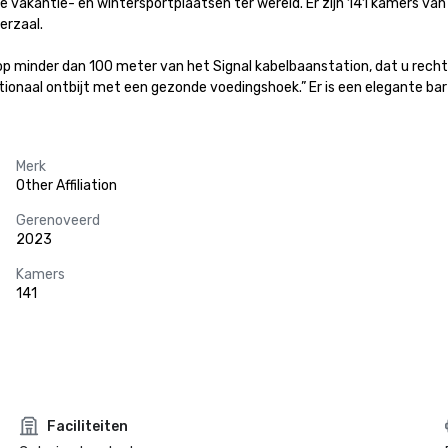
ire vakantie- en wintersportplaatsen ter wereld. Er zijn 141 kamers van
rzaal.

op minder dan 100 meter van het Signal kabelbaanstation, dat u rechtstr
tionaal ontbijt met een gezonde voedingshoek.” Er is een elegante bar d
Merk
Other Affiliation
Gerenoveerd
2023
Kamers
141
Faciliteiten