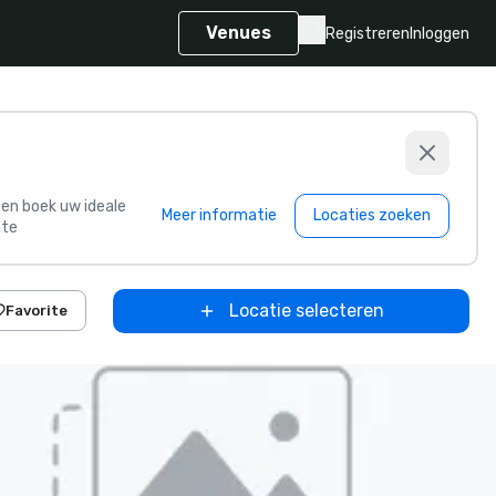
Venues
Registreren
Inloggen
s en boek uw ideale
Meer informatie
Locaties zoeken
te
Locatie selecteren
Favorite