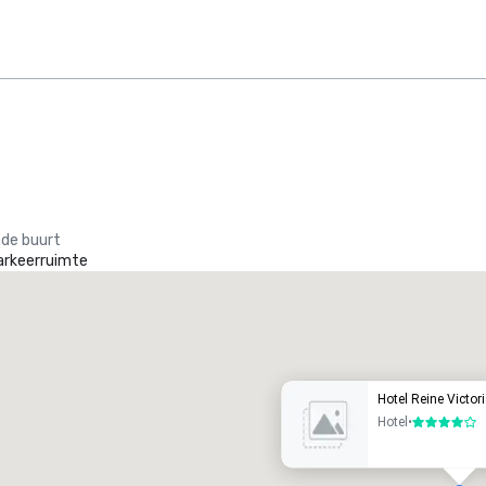
 de buurt
arkeerruimte
Promote your venue
uxe-hotel
Hotel Reine Victor
Hotel
•
4 van 5