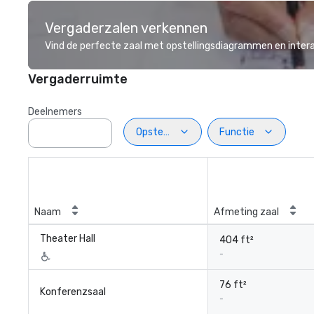
Vergaderzalen verkennen
Vind de perfecte zaal met opstellingsdiagrammen en inter
Vergaderruimte
Deelnemers
Opstelling
Functie
Naam
Afmeting zaal
Theater Hall
404 ft²
-
76 ft²
Konferenzsaal
-