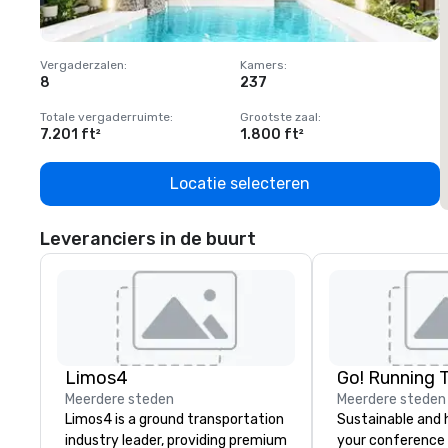
Vergaderzalen
:
Kamers
:
V
8
237
1
Totale vergaderruimte
:
Grootste zaal
:
T
7.201 ft²
1.800 ft²
1
Locatie selecteren
Leveranciers in de buurt
Limos4
Go! Running 
Meerdere steden
Meerdere steden
Limos4 is a ground transportation
Sustainable and 
industry leader, providing premium
your conference