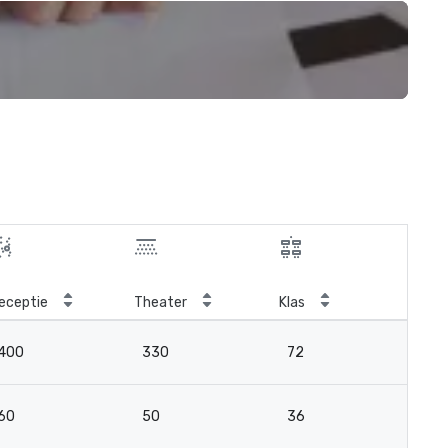
eceptie
Theater
Klas
Ver
400
330
72
-
60
50
36
2