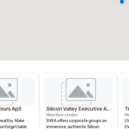
ergaderzalen
:
Kamers
:
7
220
otale vergaderruimte
:
Grootste zaal
:
2.000 ft²
4.100 ft²
Locatie selecteren
Tours ApS
Silicon Valley Executive Academy
T
Meerdere steden
Me
healthy: Make
SVEA offers corporate groups an
LI
 unforgettable
immersive, authentic Silicon
EVENTS!