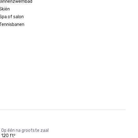
Binnenzwembad
Skiën
Spa of salon
Tennisbanen
Op één na grootste zaal
120 ft²