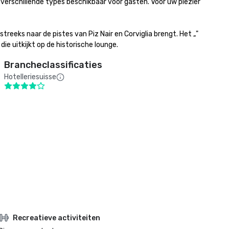
 verschillende types beschikbaar voor gasten. Voor uw plezier 
eeks naar de pistes van Piz Nair en Corviglia brengt. Het „" 
ie uitkijkt op de historische lounge.
Brancheclassificaties
Hotelleriesuisse
Recreatieve activiteiten