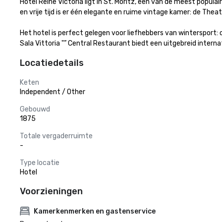
Hotel Reine Victoria ligt in St. Moritz, een van de meest popula
en vrije tijd is er één elegante en ruime vintage kamer: de Theate
Het hotel is perfect gelegen voor liefhebbers van wintersport: 
Sala Vittoria "” Central Restaurant biedt een uitgebreid interna
Locatiedetails
Keten
Independent / Other
Gebouwd
1875
Totale vergaderruimte
-
Type locatie
Hotel
Voorzieningen
Kamerkenmerken en gastenservice