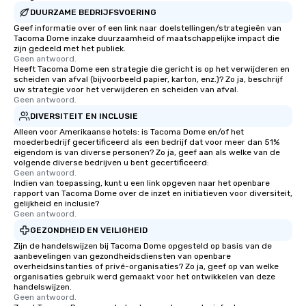
DUURZAME BEDRIJFSVOERING
Geef informatie over of een link naar doelstellingen/strategieën van
Tacoma Dome inzake duurzaamheid of maatschappelijke impact die
zijn gedeeld met het publiek.
Geen antwoord.
Heeft Tacoma Dome een strategie die gericht is op het verwijderen en
scheiden van afval (bijvoorbeeld papier, karton, enz.)? Zo ja, beschrijf
uw strategie voor het verwijderen en scheiden van afval.
Geen antwoord.
DIVERSITEIT EN INCLUSIE
Alleen voor Amerikaanse hotels: is Tacoma Dome en/of het
moederbedrijf gecertificeerd als een bedrijf dat voor meer dan 51%
eigendom is van diverse personen? Zo ja, geef aan als welke van de
volgende diverse bedrijven u bent gecertificeerd:
Geen antwoord.
Indien van toepassing, kunt u een link opgeven naar het openbare
rapport van Tacoma Dome over de inzet en initiatieven voor diversiteit,
gelijkheid en inclusie?
Geen antwoord.
GEZONDHEID EN VEILIGHEID
Zijn de handelswijzen bij Tacoma Dome opgesteld op basis van de
aanbevelingen van gezondheidsdiensten van openbare
overheidsinstanties of privé-organisaties? Zo ja, geef op van welke
organisaties gebruik werd gemaakt voor het ontwikkelen van deze
handelswijzen.
Geen antwoord.