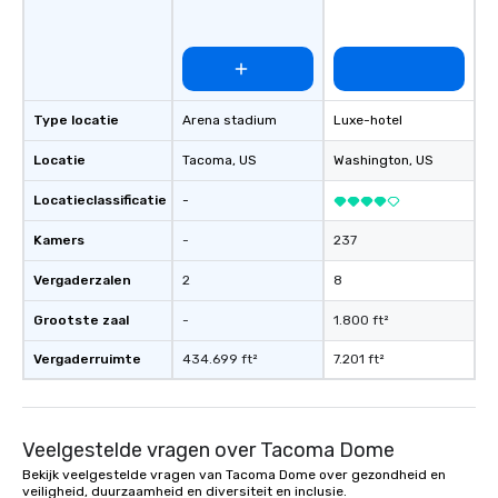
Type locatie
Arena stadium
Luxe-hotel
Locatie
Tacoma
, US
Washington
, US
Locatieclassificatie
-
Kamers
-
237
Vergaderzalen
2
8
Grootste zaal
-
1.800 ft²
Vergaderruimte
434.699 ft²
7.201 ft²
Veelgestelde vragen over Tacoma Dome
Bekijk veelgestelde vragen van Tacoma Dome over gezondheid en
veiligheid, duurzaamheid en diversiteit en inclusie.