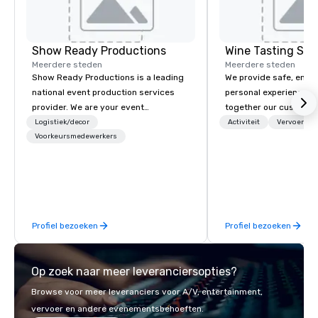
Show Ready Productions
Wine Tasting Shu
Meerdere steden
Meerdere steden
Show Ready Productions is a leading
We provide safe, enter
national event production services
personal experiences th
provider. We are your event
together our customer
production partner from start to
restaurants, and other
Logistiek/decor
Activiteit
Vervoer
finish. Our team is dedicated to
Voorkeursmedewerkers
businesses in the Grea
making sure we begin with your vision
area. We also offer ch
and leave you and your attendees
event-planning services. Wine Ta
inspired by the experience.
Shuttle is well position
growing market of win
Washington State. We target
Profiel bezoeken
Profiel bezoeken
customers who want to
boutique wine experie
affordable prices.
Op zoek naar meer leveranciersopties?
Browse voor meer leveranciers voor A/V, entertainment,
vervoer en andere evenementsbehoeften.