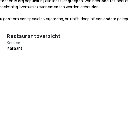
r en is erg populair bij alle leeftijdsgroepen, van heel jong tot heel ou
r regelmatig livemuziekevenementen worden gehouden.

nu gaat om een speciale verjaardag, bruiloft, doop of een andere gel
Restaurantoverzicht
Keuken
Italiaans