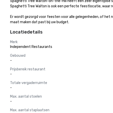
Spaghetti Tree Walton-on-the-Hill heeft een zeer eigentijdse sfee
Spaghetti Tree Walton is ook een perfecte feestlocatie, waa
Er wordt gezorgd voor feesten voor alle gelegenheden, of het 
maat maken dat past bij uw budget.
Locatiedetails
Merk
Independent Restaurants
Gebouwd
-
Prijsbereik restaurant
-
Totale vergaderruimte
-
Max. aantal stoelen
-
Max. aantal staplaatsen