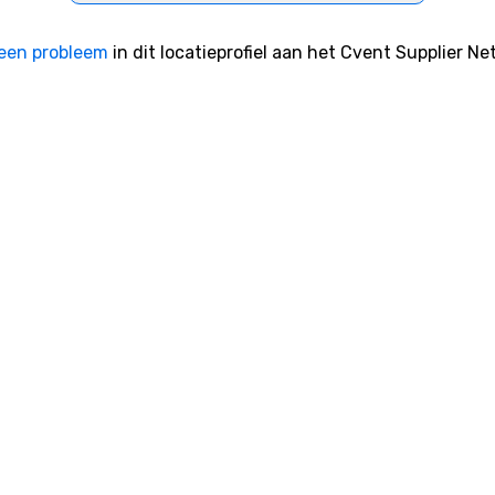
te
bu
een probleem
in dit locatieprofiel aan het Cvent Supplier Ne