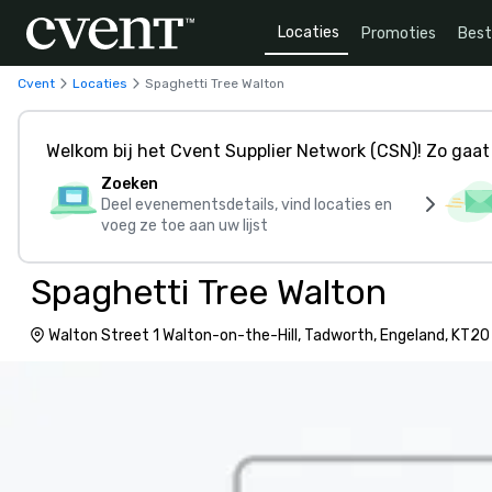
Locaties
Promoties
Bes
Cvent
Locaties
Spaghetti Tree Walton
Welkom bij het Cvent Supplier Network (CSN)! Zo gaat 
Zoeken
Deel evenementsdetails, vind locaties en
voeg ze toe aan uw lijst
Spaghetti Tree Walton
Walton Street 1 Walton-on-the-Hill, Tadworth, Engeland, KT2