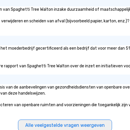
the National LGBTQ Chamber of
cl
Commerce (NGLCC). That means
ac
eën van Spaghetti Tree Walton inzake duurzaamheid of maatschappelijk
when you hire Vibralocity, you are
vi
hiring a Diverse Supplier!
s
verwijderen en scheiden van afval (bijvoorbeeld papier, karton, enz.)?
ad
an
m
ex
 het moederbedrijf gecertificeerd als een bedrijf dat voor meer dan 5
and 
co
wi
 rapport van Spaghetti Tree Walton over de inzet en initiatieven voor d
re
an
wi
basis van de aanbevelingen van gezondheidsdiensten van openbare over
e
 van deze handelswijzen.
in
ac
ren van openbare ruimten and voorzieningen die toegankelijk zijn voo
pl
a
issu
se
Alle veelgestelde vragen weergeven