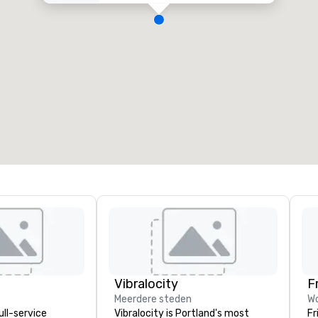
Vibralocity
F
Meerdere steden
Wo
ull-service
Vibralocity is Portland's most
Fr