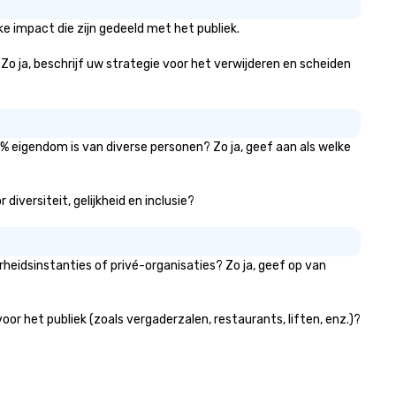
ient’s and their sales and
count executives with full
e impact die zijn gedeeld met het publiek.
sibility of all events through all
tages of management and
 Zo ja, beschrijf uw strategie voor het verwijderen en scheiden
ministration – from planning
d budgeting to reservation
anagement and event day
ecution; and post – event data
1% eigendom is van diverse personen? Zo ja, geef aan als welke
analytics. Frictionless
nducts its day to day business
th the long-term goal of
iversiteit, gelijkheid en inclusie?
spectful, mutually productive
d transparent relationships
th our client partners and the
heidsinstanties of privé-organisaties? Zo ja, geef op van
xecutive management stays
volved with each client from
quisition to strategic event
r het publiek (zoals vergaderzalen, restaurants, liften, enz.)?
anning through implementation
nd ongoing management and
e resolution. The team you
e during the sales process is the