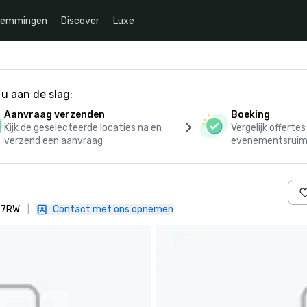
temmingen
Discover
Luxe
u aan de slag:
Aanvraag verzenden
Boeking
Kijk de geselecteerde locaties na en
Vergelijk offerte
verzend een aanvraag
evenementsruim
0 7RW
|
Contact met ons opnemen