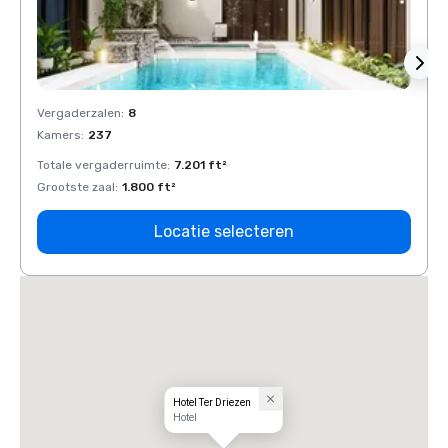
Vergaderzalen
:
8
Verga
Kamers
:
237
Kamer
Totale vergaderruimte
:
7.201 ft²
Total
Grootste zaal
:
1.800 ft²
Groots
Locatie selecteren
Hotel Ter Driezen
Hotel