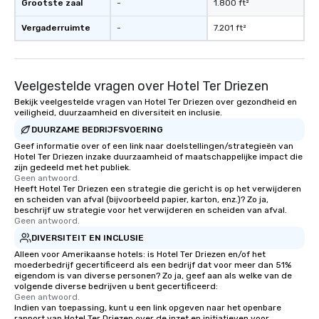
Grootste zaal
-
1.800 ft²
Vergaderruimte
-
7.201 ft²
Veelgestelde vragen over Hotel Ter Driezen
Bekijk veelgestelde vragen van Hotel Ter Driezen over gezondheid en
veiligheid, duurzaamheid en diversiteit en inclusie.
DUURZAME BEDRIJFSVOERING
Geef informatie over of een link naar doelstellingen/strategieën van
Hotel Ter Driezen inzake duurzaamheid of maatschappelijke impact die
zijn gedeeld met het publiek.
Geen antwoord.
Heeft Hotel Ter Driezen een strategie die gericht is op het verwijderen
en scheiden van afval (bijvoorbeeld papier, karton, enz.)? Zo ja,
beschrijf uw strategie voor het verwijderen en scheiden van afval.
Geen antwoord.
DIVERSITEIT EN INCLUSIE
Alleen voor Amerikaanse hotels: is Hotel Ter Driezen en/of het
moederbedrijf gecertificeerd als een bedrijf dat voor meer dan 51%
eigendom is van diverse personen? Zo ja, geef aan als welke van de
volgende diverse bedrijven u bent gecertificeerd:
Geen antwoord.
Indien van toepassing, kunt u een link opgeven naar het openbare
rapport van Hotel Ter Driezen over de inzet en initiatieven voor