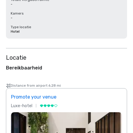
-
Kamers
-
Type locatie
Hotel
Locatie
Bereikbaarheid
Distance from airport 6.28 mi
Promote your venue
Prom
Luxe-hotel
Luxe-