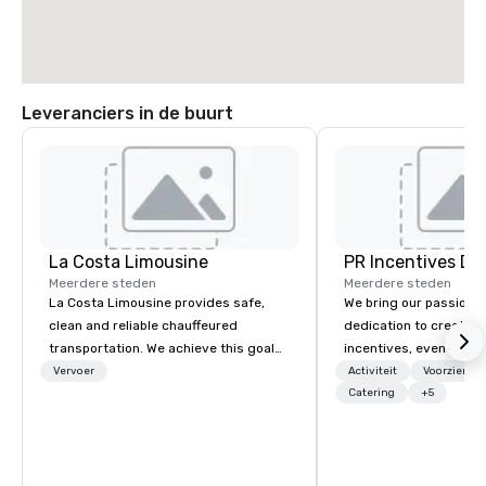
Leveranciers in de buurt
La Costa Limousine
PR Incentives DMC
Meerdere steden
Meerdere steden
La Costa Limousine provides safe,
We bring our passion,
clean and reliable chauffeured
dedication to create t
transportation. We achieve this goal
incentives, events, co
with highly trained chauffeurs, the
meetings, product lau
Vervoer
Activiteit
Voorzienin
newest vehicles available and a
luxury travel experienc
Catering
+5
commitment to Five Star service. The
Clients. Based in Italy,
difference between La Costa
discover more about u
Limousine and other companies can
our Company Profile at
be explained using one word – quality.
contact us for any fur