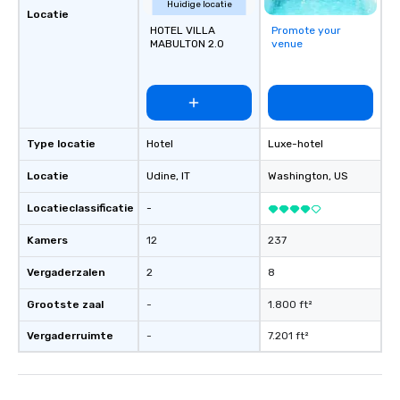
Huidige locatie
Locatie
HOTEL VILLA
Promote your
MABULTON 2.0
venue
Type locatie
Hotel
Luxe-hotel
Locatie
Udine
, IT
Washington
, US
Locatieclassificatie
-
Kamers
12
237
Vergaderzalen
2
8
Grootste zaal
-
1.800 ft²
Vergaderruimte
-
7.201 ft²