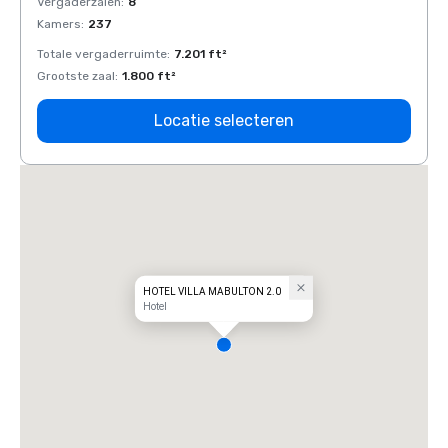
Vergaderzalen
:
8
Verga
Kamers
:
237
Kamer
Totale vergaderruimte
:
7.201 ft²
Total
Grootste zaal
:
1.800 ft²
Groots
Locatie selecteren
HOTEL VILLA MABULTON 2.0
Hotel