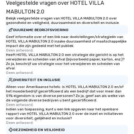
Veelgestelde vragen over HOTEL VILLA
MABULTON 2.0
Bekijk veelgestelde vragen van HOTEL VILLA MABULTON 2.0 over
gezondheid en veiligheid, duurzaamheid en diversiteit en inclusie.
DUURZAME BEDRIJFSVOERING
Geef informatie over of een link naar doelstellingen/strategieën van
HOTEL VILLA MABULTON 2.0 inzake duurzaamheid of maatschappelijke
impact die zijn gedeeld met het publiek.
Geen antwoord.
Heeft HOTEL VILLA MABULTON 2.0 een strategie die gericht is op het
verwijderen en scheiden van afval (bijvoorbeeld papier, karton, enz.)?
Zo ja, beschrijf uw strategie voor het verwijderen en scheiden van
afval.
Geen antwoord.
DIVERSITEIT EN INCLUSIE
Alleen voor Amerikaanse hotels: is HOTEL VILLA MABULTON 2.0 en/of
het moederbedrijf gecertificeerd als een bedrijf dat voor meer dan
51% eigendom is van diverse personen? Zo ja, geef aan als welke van
de volgende diverse bedrijven u bent gecertificeerd:
Geen antwoord.
Indien van toepassing, kunt u een link opgeven naar het openbare
rapport van HOTEL VILLA MABULTON 2.0 over de inzet en initiatieven
voor diversiteit, gelijkheid en inclusie?
Geen antwoord.
GEZONDHEID EN VEILIGHEID