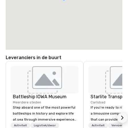
Leveranciers in de buurt
Battleship IOWA Museum
Meerdere steden
Carlsbad
Step aboard one of the most powerful
If you’re ready to ride 
battleships in history and explore life
a limousine company in
at sea through immersive experiences
that can provide you w
designed for all ages. From self-
impressive range of m
Activiteit
Logistiek/decor
Activiteit
Vervoer