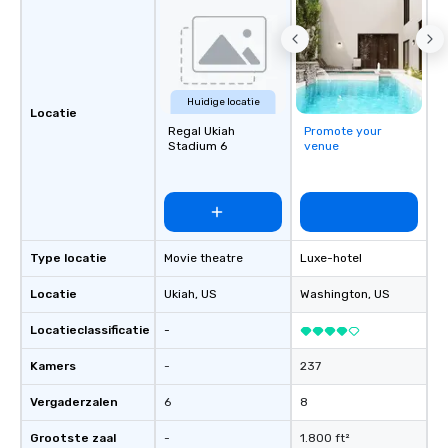
Huidige locatie
Locatie
Regal Ukiah
Promote your
Stadium 6
venue
Type locatie
Movie theatre
Luxe-hotel
Locatie
Ukiah
, US
Washington
, US
Locatieclassificatie
-
Kamers
-
237
Vergaderzalen
6
8
Grootste zaal
-
1.800 ft²