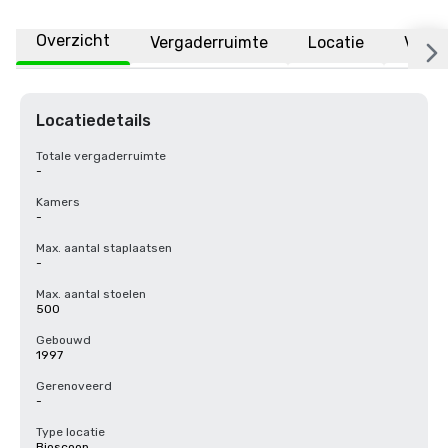
Overzicht
Vergaderruimte
Locatie
Veelg
Locatiedetails
Totale vergaderruimte
-
Kamers
-
Max. aantal staplaatsen
-
Max. aantal stoelen
500
Gebouwd
1997
Gerenoveerd
-
Type locatie
Bioscoop