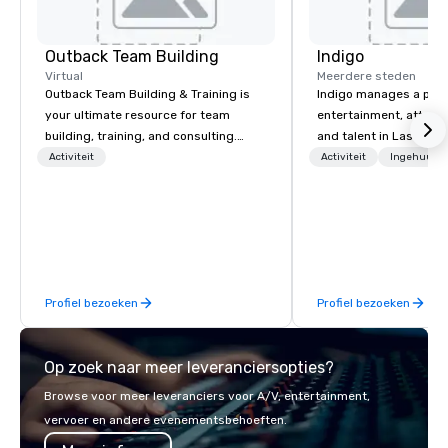
Outback Team Building
Indigo
Virtual
Meerdere steden
Outback Team Building & Training is
Indigo manages a portfo
your ultimate resource for team
entertainment, attract
building, training, and consulting.
and talent in Las Vega
Recommended by over 30,000+
and Atlantic City. We sp
Activiteit
Activiteit
Ingehuurde
corporate groups across North
business to business r
America, our 80+ solutions are
sales. Our friendly tea
available anywhere, anytime, for any
you and your clients d
sized group.
exceptional experiences
a third party; we work 
Producers to provide b
Profiel bezoeken
Profiel bezoeken
direct line of communi
unparalleled customer
Op zoek naar meer leveranciersopties?
Browse voor meer leveranciers voor A/V, entertainment,
vervoer en andere evenementsbehoeften.