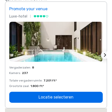
Promote your venue
Prom
Luxe-hotel
Luxe-
Vergaderzalen
:
8
Verga
Kamers
:
237
Kamer
Totale vergaderruimte
:
7.201 ft²
Total
Grootste zaal
:
1.800 ft²
Groots
Locatie selecteren