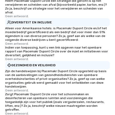
Heeft Placemakr Dupont Circle een strategie die gericht is op het
verwijderen en scheiden van afval (bijvoorbeeld papier, karton, enz.)?
Zo ja, beschrijf uw strategie voor het verwijderen en scheiden van
afval.
Geen antwoord.
DIVERSITEIT EN INCLUSIE
Alleen voor Amerikaanse hotels: is Placemakr Dupont Circle en/of het
moederbedrijf gecertificeerd als een bedrijf dat voor meer dan 51%
eigendom is van diverse personen? Zo ja, geef aan als welke van de
volgende diverse bedrijven u bent gecertificeerd:
Geen antwoord.
Indien van toepassing, kunt u een link opgeven naar het openbare
rapport van Placemakr Dupont Circle over de inzet en initiatieven voor
diversiteit, gelijkheid en inclusie?
Geen antwoord.
GEZONDHEID EN VEILIGHEID
Zijn de handelswijzen bij Placemakr Dupont Circle opgesteld op basis
van de aanbevelingen van gezondheidsdiensten van openbare
overheidsinstanties of privé-organisaties? Zo ja, geef op van welke
organisaties gebruik werd gemaakt voor het ontwikkelen van deze
handelswijzen.
Geen antwoord.
Zorgt Placemakr Dupont Circle voor het schoonmaken en
desinfecteren van openbare ruimten and voorzieningen die
toegankelijk zijn voor het publiek (zoals vergaderzalen, restaurants,
liften, enz.)? Zo ja, beschrijf welke nieuwe maatregelen worden
getroffen.
Geen antwoord.