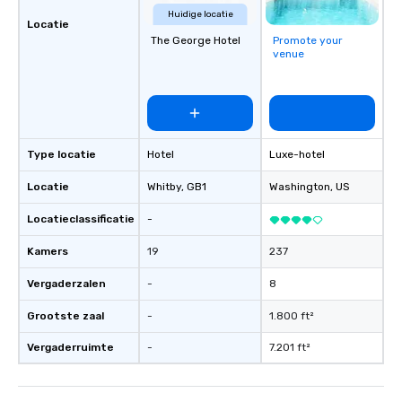
pricing options to suit your budget
Huidige locatie
and the specific needs of your group.
Locatie
Perfect for meetings, offsites and
The George Hotel
Promote your
venue
conferences.
Type locatie
Hotel
Luxe-hotel
Locatie
Whitby
, GB1
Washington
, US
Locatieclassificatie
-
Kamers
19
237
Vergaderzalen
-
8
Grootste zaal
-
1.800 ft²
Vergaderruimte
-
7.201 ft²