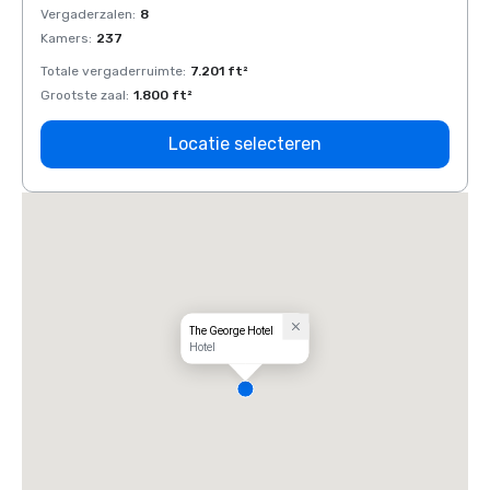
Vergaderzalen
:
8
Verga
Kamers
:
237
Kamer
Totale vergaderruimte
:
7.201 ft²
Total
Grootste zaal
:
1.800 ft²
Groots
Locatie selecteren
The George Hotel
Hotel