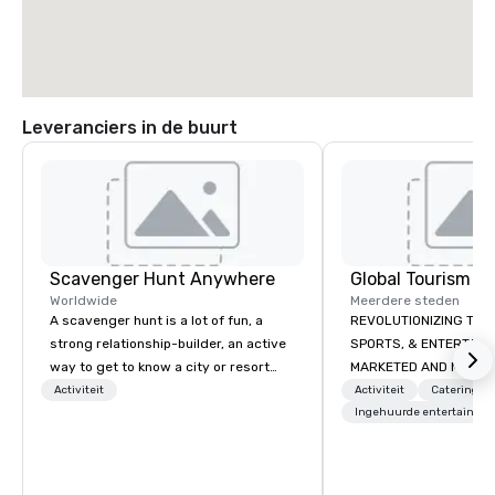
Leveranciers in de buurt
Scavenger Hunt Anywhere
Worldwide
Meerdere steden
A scavenger hunt is a lot of fun, a
REVOLUTIONIZING THE WAY TOURISM,
strong relationship-builder, an active
SPORTS, & ENTERTAINMENT ARE
way to get to know a city or resort
MARKETED AND MONETIZED. One stop
location and an excellent team
shop for all of your spo
Activiteit
Activiteit
Catering
building activity for your next event.
the United States. NFL
Ingehuurde entertainme
Of particular relevance to corporate
MLS, Formula1, etc.
groups, participants are more
successful in our team building