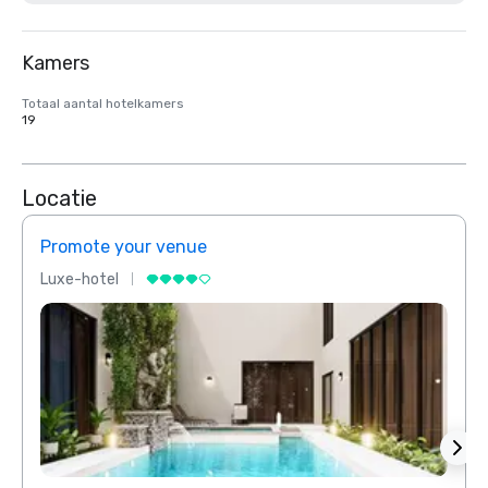
Kamers
Totaal aantal hotelkamers
19
Locatie
Promote your venue
Prom
Luxe-hotel
Luxe-