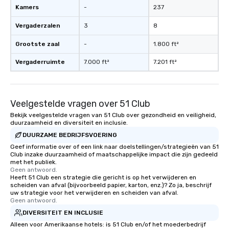
Kamers
-
237
Vergaderzalen
3
8
Grootste zaal
-
1.800 ft²
Vergaderruimte
7.000 ft²
7.201 ft²
Veelgestelde vragen over 51 Club
Bekijk veelgestelde vragen van 51 Club over gezondheid en veiligheid,
duurzaamheid en diversiteit en inclusie.
DUURZAME BEDRIJFSVOERING
Geef informatie over of een link naar doelstellingen/strategieën van 51
Club inzake duurzaamheid of maatschappelijke impact die zijn gedeeld
met het publiek.
Geen antwoord.
Heeft 51 Club een strategie die gericht is op het verwijderen en
scheiden van afval (bijvoorbeeld papier, karton, enz.)? Zo ja, beschrijf
uw strategie voor het verwijderen en scheiden van afval.
Geen antwoord.
DIVERSITEIT EN INCLUSIE
Alleen voor Amerikaanse hotels: is 51 Club en/of het moederbedrijf