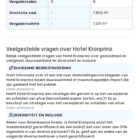
Vergaderzalen
5
8
Grootste zaal
-
1.800 ft²
Vergaderruimte
-
7.201 ft²
Veelgestelde vragen over Hotel Kronprinz
Bekijk veelgestelde vragen van Hotel Kronprinz over gezondheid en
veiligheid, duurzaamheid en diversiteit en inclusie.
DUURZAME BEDRIJFSVOERING
Geef informatie over of een link naar doelstellingen/strategieën van
Hotel Kronprinz inzake duurzaamheid of maatschappelijke impact die
zijn gedeeld met het publiek.
Geen antwoord.
Heeft Hotel Kronprinz een strategie die gericht is op het verwijderen
en scheiden van afval (bijvoorbeeld papier, karton, enz.)? Zo ja,
beschrijf uw strategie voor het verwijderen en scheiden van afval.
Geen antwoord.
DIVERSITEIT EN INCLUSIE
Alleen voor Amerikaanse hotels: is Hotel Kronprinz en/of het
moederbedrijf gecertificeerd als een bedrijf dat voor meer dan 51%
eigendom is van diverse personen? Zo ja, geef aan als welke van de
volgende diverse bedrijven u bent gecertificeerd: