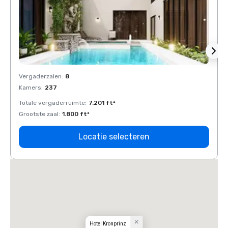
Vergaderzalen
:
8
Verga
Kamers
:
237
Kamer
Totale vergaderruimte
:
7.201 ft²
Total
Grootste zaal
:
1.800 ft²
Groots
Locatie selecteren
Hotel Kronprinz