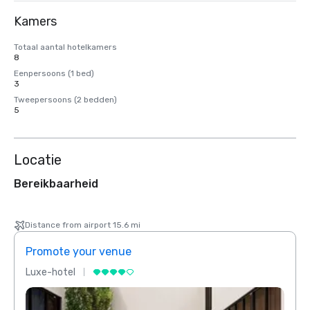
Kamers
Totaal aantal hotelkamers
8
Eenpersoons (1 bed)
3
Tweepersoons (2 bedden)
5
Locatie
Bereikbaarheid
Distance from airport 15.6 mi
Promote your venue
Prom
Luxe-hotel
Luxe-