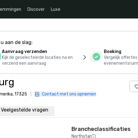
temmingen
Discover
Luxe
u aan de slag:
Aanvraag verzenden
Boeking
Kijk de geselecteerde locaties na en
Vergelijk offerte
verzend een aanvraag
evenementsruim
burg
Amerika, 17325
|
Contact met ons opnemen
Veelgestelde vragen
Brancheclassificaties
Northstar