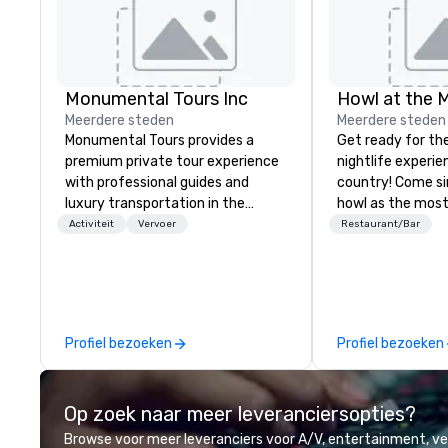
Monumental Tours Inc
Howl at the 
Meerdere steden
Meerdere steden
Monumental Tours provides a
Get ready for th
premium private tour experience
nightlife experie
with professional guides and
country! Come si
luxury transportation in the
howl as the most
Washington DC Metro Area. Our
talented musicia
Activiteit
Vervoer
Restaurant/Bar
Mission is to guide our guests to
favorite songs f
achieve the best tour experience
90’s pop and tod
through professional storytelling
on pianos, guitar
guides and luxury transportation.
high-energy show! Whether 
We create a quality, professional
are celebrating a
Profiel bezoeken
Profiel bezoeken
private tour experience in Our
(birthday party,
Nation’s Capital.
party, bachelor p
or corporate eve
Op zoek naar meer leveranciersopties?
night out, Howl a
perfect spot for
Browse voor meer leveranciers voor A/V, entertainment, 