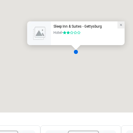
uxe-hotel
Sleep Inn & Suites - Gettysburg
Hotel
•
2 van 5
ergaderzalen
:
Kamers
:
7
220
otale vergaderruimte
:
Grootste zaal
:
2.000 ft²
4.100 ft²
Locatie selecteren