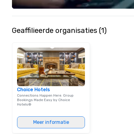
your closest How
location for upc
specials.
Geaffilieerde organisaties (1)
Choice Hotels
Connections Happen Here. Group
Bookings Made Easy by Choice
Hotels®
Meer informatie