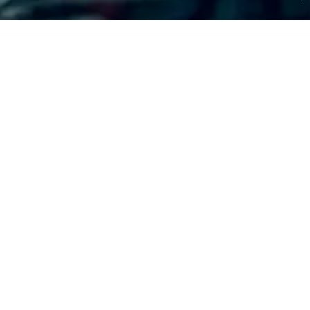
l at the Moon
and in-person events of any type.
Wh
oming events and
mi
te
pa
so