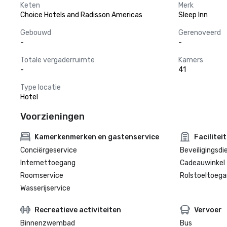
Keten
Merk
Choice Hotels and Radisson Americas
Sleep Inn
Gebouwd
Gerenoveerd
-
-
Totale vergaderruimte
Kamers
-
41
Type locatie
Hotel
Voorzieningen
Kamerkenmerken en gastenservice
Facilitei
Conciërgeservice
Beveiligingsdi
Internettoegang
Cadeauwinkel 
Roomservice
Rolstoeltoegan
Wasserijservice
Recreatieve activiteiten
Vervoer
Binnenzwembad
Bus