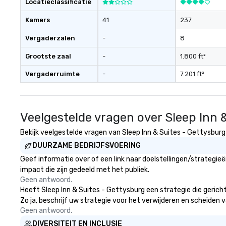
Locatieclassificatie
Kamers
41
237
Vergaderzalen
-
8
Grootste zaal
-
1.800 ft²
Vergaderruimte
-
7.201 ft²
Veelgestelde vragen over Sleep Inn 
Bekijk veelgestelde vragen van Sleep Inn & Suites - Gettysburg 
DUURZAME BEDRIJFSVOERING
Geef informatie over of een link naar doelstellingen/strategi
impact die zijn gedeeld met het publiek.
Geen antwoord.
Heeft Sleep Inn & Suites - Gettysburg een strategie die gericht 
Zo ja, beschrijf uw strategie voor het verwijderen en scheiden v
Geen antwoord.
DIVERSITEIT EN INCLUSIE