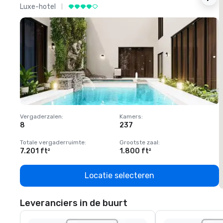
Luxe-hotel
L
Vergaderzalen
:
Kamers
:
V
8
237
1
Totale vergaderruimte
:
Grootste zaal
:
T
7.201 ft²
1.800 ft²
1
Locatie selecteren
Leveranciers in de buurt