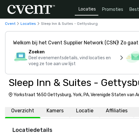
Locaties
Promoties
Bes
Cvent
Locaties
Sleep Inn & Suites - Gettysburg
Welkom bij het Cvent Supplier Network (CSN)! Zo gaat 
Zoeken
Deel evenementsdetails, vind locaties en
voeg ze toe aan uw lijst
Sleep Inn & Suites - Gettys
Yorkstraat 1650 Gettysburg, York, PA, Verenigde Staten van 
Overzicht
Kamers
Locatie
Affiliaties
Locatiedetails