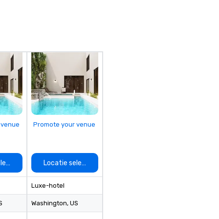
 venue
Promote your venue
electeren
Locatie selecteren
Luxe-hotel
S
Washington
, US