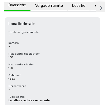
Overzicht
Vergaderruimte
Locatie
Veelg
Locatiedetails
Totale vergaderruimte
-
Kamers
-
Max. aantal staplaatsen
160
Max. aantal stoelen
120
Gebouwd
1863
Gerenoveerd
-
Type locatie
Locaties speciale evenementen