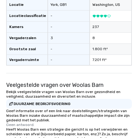
Locatie
York
, GB1
Washington
, US
Locatieclassificatie
-
Kamers
-
237
Vergaderzalen
3
8
Grootste zaal
-
1.800 ft²
Vergaderruimte
-
7.201 ft²
Veelgestelde vragen over Woolas Barn
Bekijk veelgestelde vragen van Woolas Barn over gezondheid en
veiligheid, duurzaamheid en diversiteit en inclusie.
DUURZAME BEDRIJFSVOERING
Geef informatie over of een link naar doelstellingen/strategieën van
Woolas Barn inzake duurzaamheid of maatschappelijke impact die zijn
gedeeld met het publiek.
Geen antwoord.
Heeft Woolas Barn een strategie die gericht is op het verwijderen en
scheiden van afval (bijvoorbeeld papier, karton, enz.)? Zo ja, beschrijf