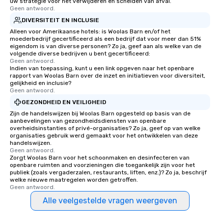
uw strategie voor het verwijderen en scheiden van afval.
Geen antwoord.
DIVERSITEIT EN INCLUSIE
Alleen voor Amerikaanse hotels: is Woolas Barn en/of het
moederbedrijf gecertificeerd als een bedrijf dat voor meer dan 51%
eigendom is van diverse personen? Zo ja, geef aan als welke van de
volgende diverse bedrijven u bent gecertificeerd:
Geen antwoord.
Indien van toepassing, kunt u een link opgeven naar het openbare
rapport van Woolas Barn over de inzet en initiatieven voor diversiteit,
gelijkheid en inclusie?
Geen antwoord.
GEZONDHEID EN VEILIGHEID
Zijn de handelswijzen bij Woolas Barn opgesteld op basis van de
aanbevelingen van gezondheidsdiensten van openbare
overheidsinstanties of privé-organisaties? Zo ja, geef op van welke
organisaties gebruik werd gemaakt voor het ontwikkelen van deze
handelswijzen.
Geen antwoord.
Zorgt Woolas Barn voor het schoonmaken en desinfecteren van
openbare ruimten and voorzieningen die toegankelijk zijn voor het
publiek (zoals vergaderzalen, restaurants, liften, enz.)? Zo ja, beschrijf
welke nieuwe maatregelen worden getroffen.
Geen antwoord.
Alle veelgestelde vragen weergeven