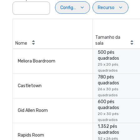
Configuração
Recurso
Tamanho da
Nome
sala
500 pés
quadrados
Meliora Boardroom
25 x 20 pés
quadrados
780 pés
quadrados
Castletown
26 x 30 pés
quadrados
600 pés
quadrados
Gid Allen Room
20 x 30 pés
quadrados
1.352 pés
quadrados
Rapids Room
52 x 26 pés