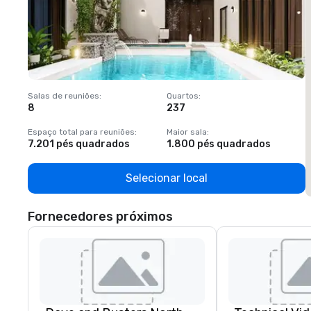
Salas de reuniões
:
Quartos
:
S
8
237
1
Espaço total para reuniões
:
Maior sala
:
E
7.201 pés quadrados
1.800 pés quadrados
1
Selecionar local
Fornecedores próximos