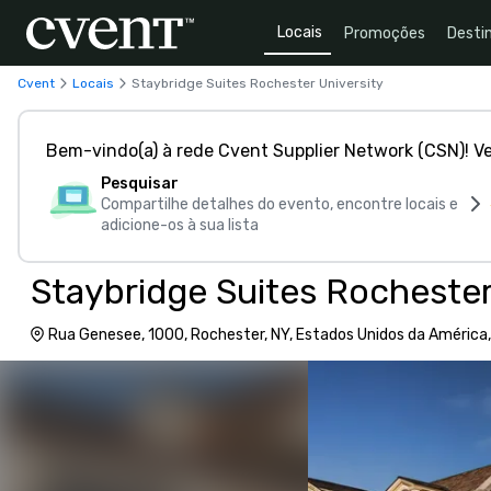
Locais
Promoções
Desti
Cvent
Locais
Staybridge Suites Rochester University
Bem-vindo(a) à rede Cvent Supplier Network (CSN)! V
Pesquisar
Compartilhe detalhes do evento, encontre locais e
adicione-os à sua lista
Staybridge Suites Rochester
Rua Genesee, 1000, Rochester, NY, Estados Unidos da América,