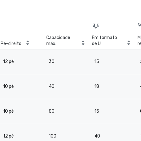
Capacidade
Em formato
M
Pé-direito
máx.
de U
r
b
12 pé
30
15
10 pé
40
18
10 pé
80
15
12 pé
100
40