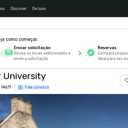
nos
Discover
De luxo
eja como começar:
Enviar solicitação
Reservas
Revise os locais selecionados e
Compare propost
envie a solicitação
ideal para seu e
 University
 14611
|
Fale conosco