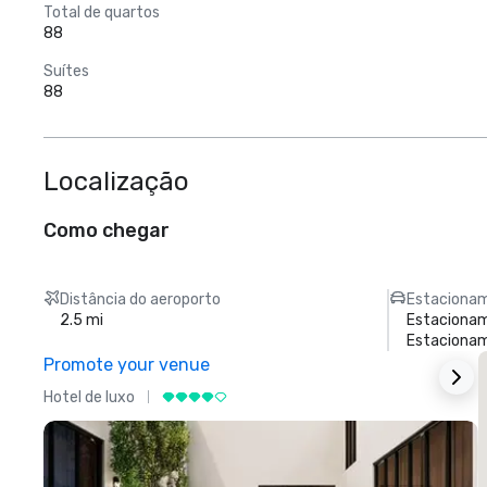
Total de quartos
88
Suítes
88
Localização
Como chegar
Distância do aeroporto
Estacionam
2.5 mi
Estacionam
Estacionam
Promote your venue
Hotel de luxo
H