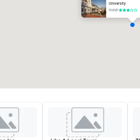
University
Hotel
•
3 de 5
alas de reuniões
:
Quartos
:
7
220
spaço total para reuniões
:
Maior sala
:
2.000 pés quadrados
4.100 pés quadrados
Selecionar local