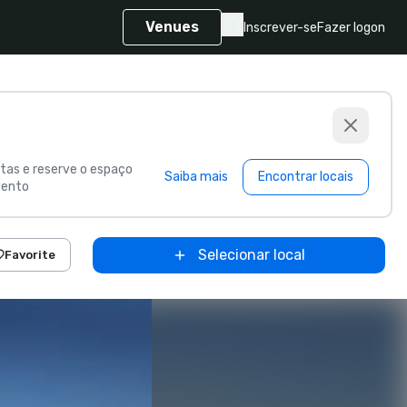
Venues
Inscrever-se
Fazer logon
as e reserve o espaço
Saiba mais
Encontrar locais
vento
Selecionar local
Favorite