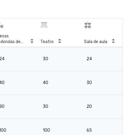
esas
edondas de
Teatro
Sala de aula
Con
anquete
24
30
24
12
40
40
30
15
80
30
20
2
100
100
65
4