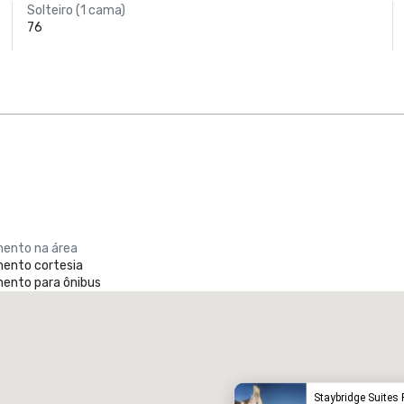
Solteiro (1 cama)
76
ento na área
ento cortesia
ento para ônibus
Promote your venue
otel de luxo
Staybridge Suites