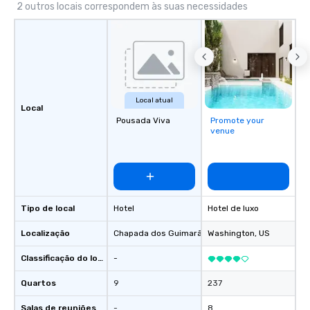
2 outros locais correspondem às suas necessidades
Local atual
Local
Pousada Viva
Promote your
venue
Tipo de local
Hotel
Hotel de luxo
Localização
Chapada dos Guimarães
Washington
, BR
, US
Classificação do local
-
Quartos
9
237
Salas de reuniões
-
8