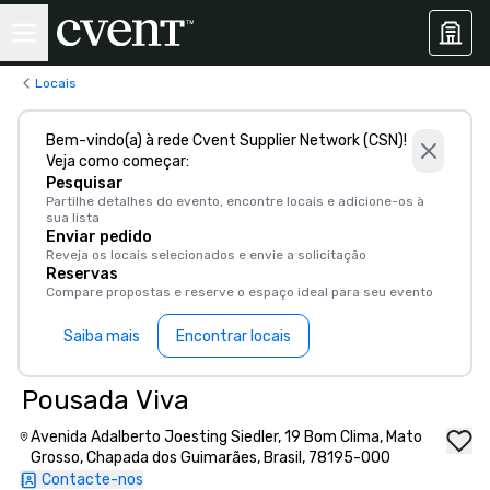
Locais
Bem-vindo(a) à rede Cvent Supplier Network (CSN)!
Veja como começar:
Pesquisar
Partilhe detalhes do evento, encontre locais e adicione-os à
sua lista
Enviar pedido
Reveja os locais selecionados e envie a solicitação
Reservas
Compare propostas e reserve o espaço ideal para seu evento
Saiba mais
Encontrar locais
Pousada Viva
Avenida Adalberto Joesting Siedler, 19 Bom Clima, Mato
Grosso, Chapada dos Guimarães, Brasil, 78195-000
Contacte-nos