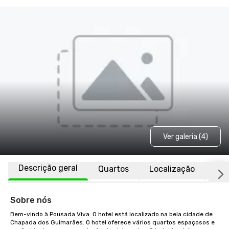
Ver galeria (4)
Descrição geral
Quartos
Localização
FA
Sobre nós
Bem-vindo à Pousada Viva. O hotel está localizado na bela cidade de 
Chapada dos Guimarães. O hotel oferece vários quartos espaçosos e 