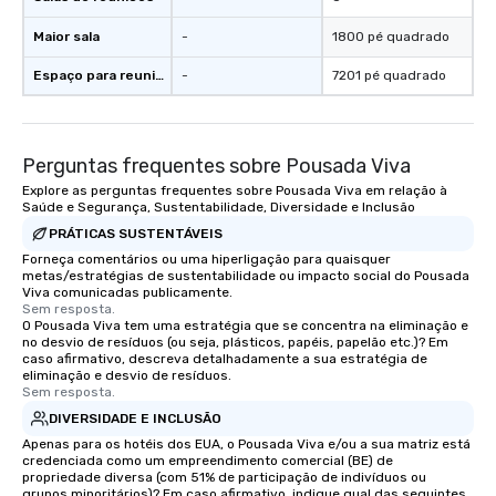
Maior sala
-
1800 pé quadrado
Espaço para reuniões
-
7201 pé quadrado
Perguntas frequentes sobre Pousada Viva
Explore as perguntas frequentes sobre Pousada Viva em relação à
Saúde e Segurança, Sustentabilidade, Diversidade e Inclusão
PRÁTICAS SUSTENTÁVEIS
Forneça comentários ou uma hiperligação para quaisquer
metas/estratégias de sustentabilidade ou impacto social do Pousada
Viva comunicadas publicamente.
Sem resposta.
O Pousada Viva tem uma estratégia que se concentra na eliminação e
no desvio de resíduos (ou seja, plásticos, papéis, papelão etc.)? Em
caso afirmativo, descreva detalhadamente a sua estratégia de
eliminação e desvio de resíduos.
Sem resposta.
DIVERSIDADE E INCLUSÃO
Apenas para os hotéis dos EUA, o Pousada Viva e/ou a sua matriz está
credenciada como um empreendimento comercial (BE) de
propriedade diversa (com 51% de participação de indivíduos ou
grupos minoritários)? Em caso afirmativo, indique qual das seguintes