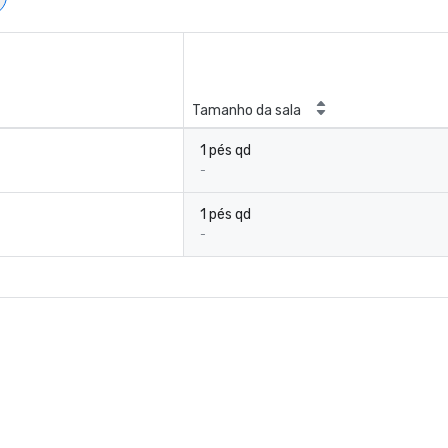
Tamanho da sala
1 pés qd
-
1 pés qd
-