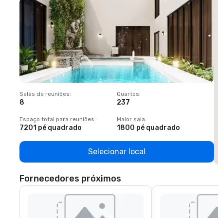
Salas de reuniões
:
Quartos
:
S
8
237
1
Espaço total para reuniões
:
Maior sala
:
E
7201 pé quadrado
1800 pé quadrado
1
Selecionar local
Fornecedores próximos