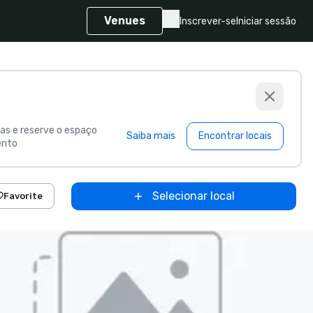
Venues
Inscrever-se
Iniciar sessão
s e reserve o espaço
Saiba mais
Encontrar locais
ento
Selecionar local
Favorite