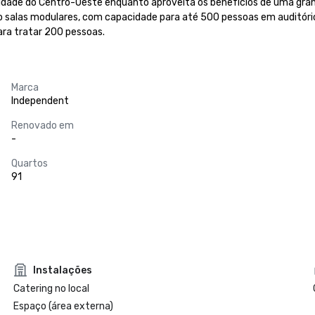
lidade do Centro-Oeste enquanto aproveita os benefícios de uma gran
ro salas modulares, com capacidade para até 500 pessoas em auditór
ra tratar 200 pessoas.
Marca
Independent
Renovado em
-
Quartos
91
Instalações
Catering no local
Espaço (área externa)