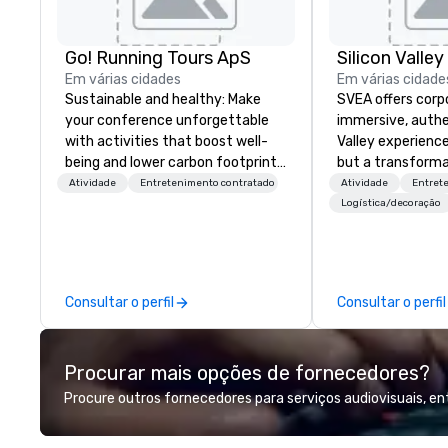
Go! Running Tours ApS
Em várias cidades
Em várias cidade
Sustainable and healthy: Make
SVEA offers corp
your conference unforgettable
immersive, authe
with activities that boost well-
Valley experience
being and lower carbon footprints.
but a transforma
Explore the world on the run with
and facilitate c
Atividade
Entretenimento contratado
Atividade
Entret
expert local running guides.
innovation tours,
Logística/decoração
sessions, innova
leadership intens
the-scenes tech
experiences for v
Consultar o perfil
Consultar o perfil
delegations, ince
corporate offsit
group wants to thi
Procurar mais opções de fornecedores?
Valley founder, e
mindsets driving 
Procure outros fornecedores para serviços audiovisuais, e
fastest-growing
walk away with a