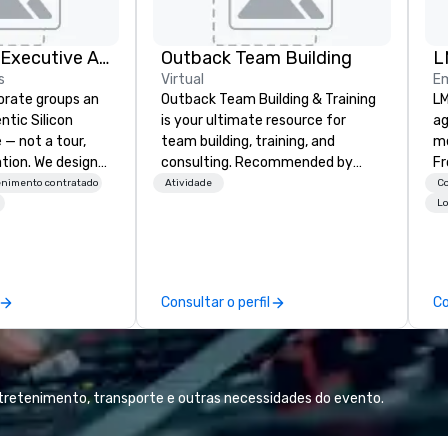
Silicon Valley Executive Academy
Outback Team Building
L
s
Virtual
Em
orate groups an
Outback Team Building & Training
LM
ntic Silicon
is your ultimate resource for
ag
 — not a tour,
team building, training, and
me
tion. We design
consulting. Recommended by
Fr
ustom executive
over 30,000+ corporate groups
br
enimento contratado
Atividade
C
 learning
across North America, our 80+
gi
Lo
tion workshops,
solutions are available anywhere,
fu
ives, and behind-
anytime, for any sized group.
al
 culture
we h
isiting
ma
Consultar o perfil
Co
ntive groups, and
ch
es. Whether your
in
nk like a Silicon
co
xplore the
cu
the world's
de
ntretenimento, transporte e outras necessidades do evento.
 companies, or
de
 practical
ex