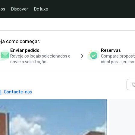
nos
Discover
De luxo
eja como começar:
Enviar pedido
Reservas
Reveja os locais selecionados e
Compare proposta
envie a solicitação
ideal para seu ev
Contacte-nos