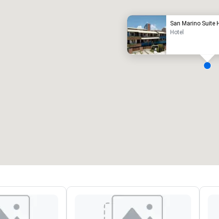
San Marino Suite 
Hotel
alas de reuniões
:
Quartos
:
7
220
spaço total para reuniões
:
Maior sala
:
2 000 pé quadrado
4100 pé quadrado
Selecionar local