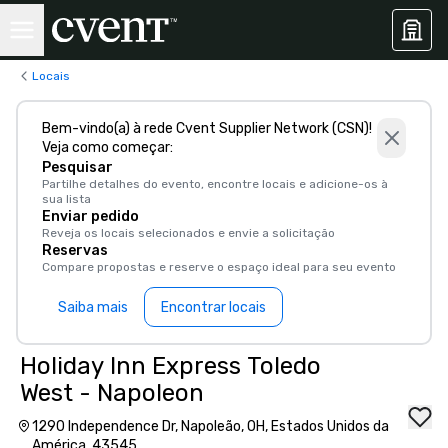
Locais
Bem-vindo(a) à rede Cvent Supplier Network (CSN)!
Veja como começar:
Pesquisar
Partilhe detalhes do evento, encontre locais e adicione-os à
sua lista
Enviar pedido
Reveja os locais selecionados e envie a solicitação
Reservas
Compare propostas e reserve o espaço ideal para seu evento
Saiba mais
Encontrar locais
Holiday Inn Express Toledo
West - Napoleon
1290 Independence Dr, Napoleão, OH, Estados Unidos da
América, 43545