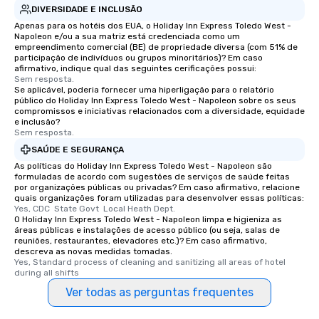
DIVERSIDADE E INCLUSÃO
Apenas para os hotéis dos EUA, o Holiday Inn Express Toledo West -
Napoleon e/ou a sua matriz está credenciada como um
empreendimento comercial (BE) de propriedade diversa (com 51% de
participação de indivíduos ou grupos minoritários)? Em caso
afirmativo, indique qual das seguintes cerificações possui:
Sem resposta.
Se aplicável, poderia fornecer uma hiperligação para o relatório
público do Holiday Inn Express Toledo West - Napoleon sobre os seus
compromissos e iniciativas relacionados com a diversidade, equidade
e inclusão?
Sem resposta.
SAÚDE E SEGURANÇA
As políticas do Holiday Inn Express Toledo West - Napoleon são
formuladas de acordo com sugestões de serviços de saúde feitas
por organizações públicas ou privadas? Em caso afirmativo, relacione
quais organizações foram utilizadas para desenvolver essas políticas:
Yes, CDC  State Govt  Local Heath Dept.
O Holiday Inn Express Toledo West - Napoleon limpa e higieniza as
áreas públicas e instalações de acesso público (ou seja, salas de
reuniões, restaurantes, elevadores etc.)? Em caso afirmativo,
descreva as novas medidas tomadas.
Yes, Standard process of cleaning and sanitizing all areas of hotel 
during all shifts
Ver todas as perguntas frequentes