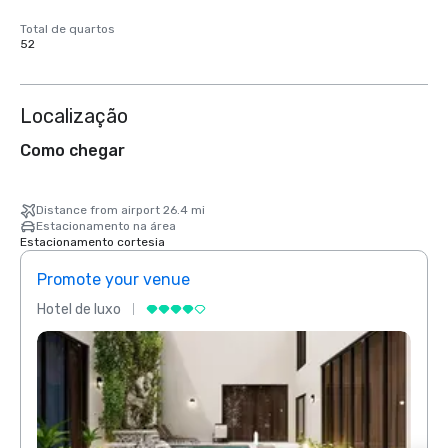
Total de quartos
52
Localização
Como chegar
Distance from airport 26.4 mi
Estacionamento na área
Estacionamento cortesia
Promote your venue
Prom
Hotel de luxo
Hotel