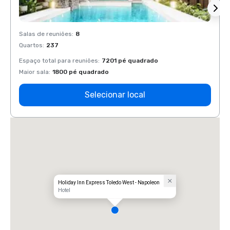
Salas de reuniões
:
8
Salas 
Quartos
:
237
Quart
Espaço total para reuniões
:
7201 pé quadrado
Espaço
Maior sala
:
1800 pé quadrado
Maior 
Selecionar local
Holiday Inn Express Toledo West - Napoleon
Hotel