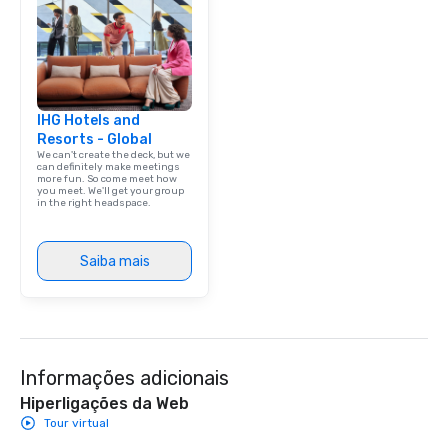
IHG Hotels and
Resorts - Global
We can't create the deck, but we
can definitely make meetings
more fun. So come meet how
you meet. We'll get your group
in the right headspace.
Saiba mais
Informações adicionais
Hiperligações da Web
Tour virtual