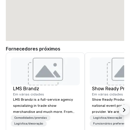
Fornecedores próximos
LMS Brandz
Show Ready Prod
Em várias cidades
Em várias cidades
LMS Brandz is a full-service agency
Show Ready Production
specializing in trade show
national event product
merchandise and much more. From
provider. We are your 
booth giveaways and branded apparel
production partner fro
Comodidades/prendas
Logística/decoração
to executive gifting, displays,
Logística/decoração
finish. Our team is ded
Funcionários preferencia