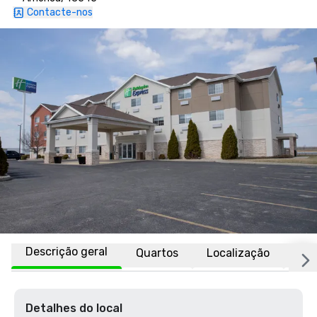
Contacte-nos
Descrição geral
Quartos
Localização
Afi
Detalhes do local