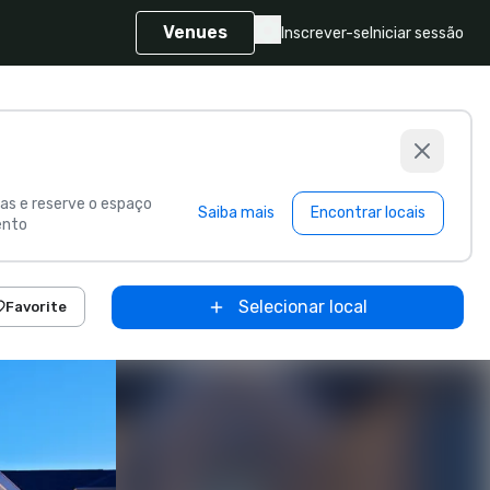
Venues
Inscrever-se
Iniciar sessão
s e reserve o espaço
Saiba mais
Encontrar locais
ento
Selecionar local
Favorite