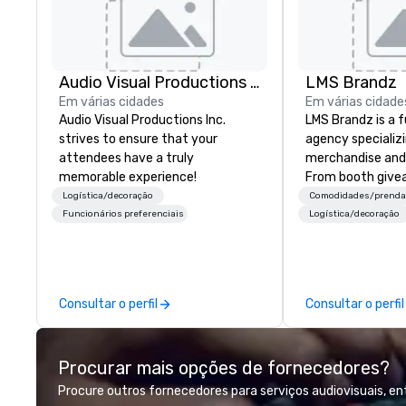
Audio Visual Productions Inc.
LMS Brandz
Em várias cidades
Em várias cidade
Audio Visual Productions Inc.
LMS Brandz is a f
strives to ensure that your
agency specializ
attendees have a truly
merchandise and
memorable experience!
From booth give
branded apparel 
Logística/decoração
Comodidades/prend
gifting, displays,
Funcionários preferenciais
Logística/decoração
fulfillment, logist
along with e-co
we handle it all. While there are
many promotiona
Consultar o perfil
Consultar o perfil
choose from, our
industry experie
commitment to 
Procurar mais opções de fornecedores?
customer service
deliver smart, rel
Procure outros fornecedores para serviços audiovisuais, e
designed to mak