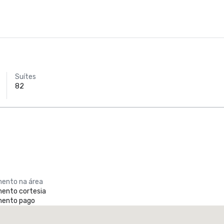
Suítes
82
ento na área
ento cortesia
mento pago
Promote your venue