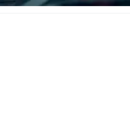
less from start
location for upcoming events and
Ch
specials.
is
qu
cu
re
fr