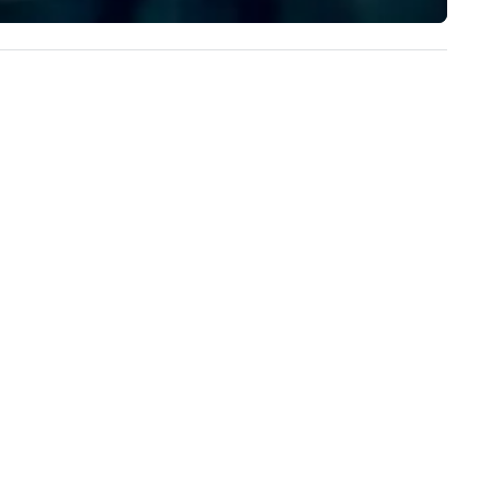
ristie's Photographic Solutions
 committed to delivering high-
ality images and exceptional
stomer service, and they have
ceived many positive reviews
om satisfied clients.