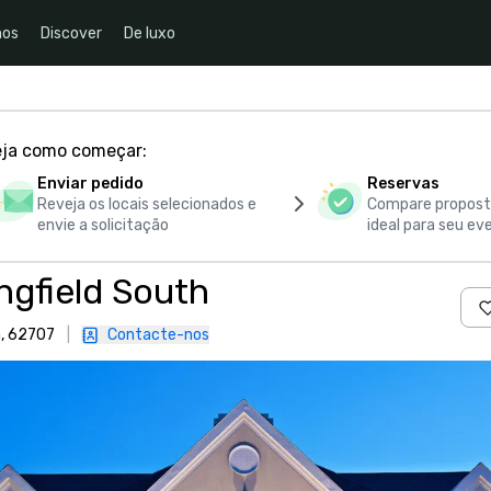
nos
Discover
De luxo
eja como começar:
Enviar pedido
Reservas
Reveja os locais selecionados e
Compare proposta
envie a solicitação
ideal para seu ev
ngfield South
a, 62707
|
Contacte-nos