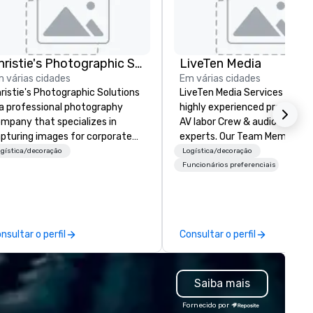
Christie's Photographic Solutions
LiveTen Media
 várias cidades
Em várias cidades
ristie's Photographic Solutions
LiveTen Media Services provi
 a professional photography
highly experienced profession
mpany that specializes in
AV labor Crew & audiovisual
pturing images for corporate
experts. Our Team Members come
ents. They have been in
from a variety of industry
gística/decoração
Logística/decoração
siness for over 30 years and
backgrounds and audio-visua
Funcionários preferenciais
ve a team of experienced
production. Each of our team
otographers who are
members has a strong work e
ssionate about their craft. The
to ensure we make your even
mpany offers a range of
trade, or conference is a work
nsultar o perfil
Consultar o perfil
otography services, including
art.
rtraits, headshots, and event
otography. They also provide
Saiba mais
inting and framing services,
lowing clients to display their
Fornecido por
ages in a variety of formats.