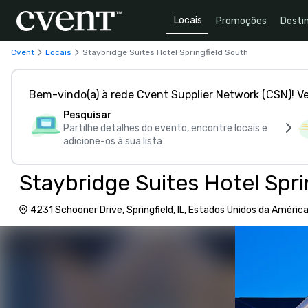
Locais
Promoções
Desti
Cvent
Locais
Staybridge Suites Hotel Springfield South
Bem-vindo(a) à rede Cvent Supplier Network (CSN)! V
Pesquisar
Partilhe detalhes do evento, encontre locais e
adicione-os à sua lista
Staybridge Suites Hotel Spri
4231 Schooner Drive, Springfield, IL, Estados Unidos da Améric