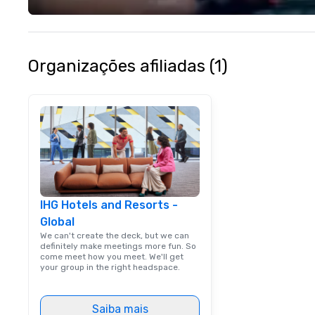
experience seam
to finish. We are also a certified
WOSB.
Organizações afiliadas (1)
IHG Hotels and Resorts -
Global
We can't create the deck, but we can
definitely make meetings more fun. So
come meet how you meet. We'll get
your group in the right headspace.
Saiba mais