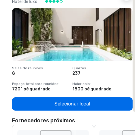
Hotel de luxo
H
Salas de reuniões
:
Quartos
:
S
8
237
1
Espaço total para reuniões
:
Maior sala
:
E
7201 pé quadrado
1800 pé quadrado
1
Selecionar local
Fornecedores próximos