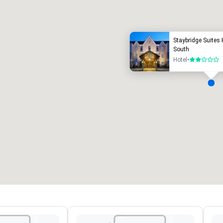
otel de luxo
Staybridge Suites 
South
Hotel
•
2 de 5
alas de reuniões
:
Quartos
:
7
220
spaço total para reuniões
:
Maior sala
:
2 000 pé quadrado
4100 pé quadrado
Selecionar local