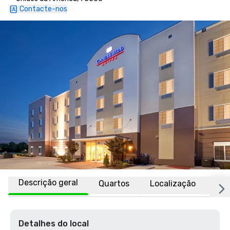
Contacte-nos
Descrição geral
Quartos
Localização
Afi
Detalhes do local