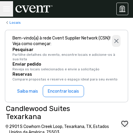
Locais
Bem-vindo(a) à rede Cvent Supplier Network (CSN)!
Veja como começar:
Pesquisar
Partilhe detalhes do evento, encontre locais e adicione-os à
sua lista
Enviar pedido
Reveja os locais selecionados e envie a solicitação
Reservas
Compare propostas e reserve o espaço ideal para seu evento
Saiba mais
Encontrar locais
Candlewood Suites
Texarkana
2901 S Cowhorn Creek Loop, Texarkana, TX, Estados
Unidos da América, 75503