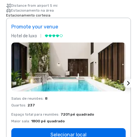
Distance from airport 5 mi
Estacionamento na área
Estacionamento cortesia
Promote your venue
Prom
Hotel de luxo
Hotel
Salas de reuniões
:
8
Salas 
Quartos
:
237
Quart
Espaço total para reuniões
:
7201 pé quadrado
Espaço
Maior sala
:
1800 pé quadrado
Maior 
Selecionar local