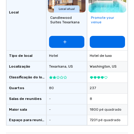
Local atual
Local
Candlewood
Promote your
Suites Texarkana
venue
Tipo de local
Hotel
Hotel de luxo
Localização
Texarkana
, US
Washington
, US
Classificação do local
Quartos
80
237
Salas de reuniões
-
8
Maior sala
-
1800 pé quadrado
Espaço para reuniões
-
7201 pé quadrado