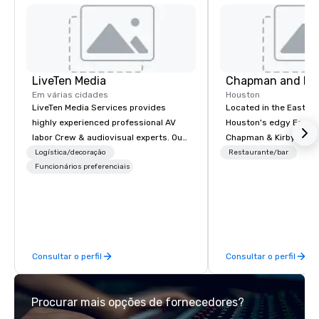
LiveTen Media
Chapman and Kir
Em várias cidades
Houston
LiveTen Media Services provides
Located in the East Vil
highly experienced professional AV
Houston's edgy East 
labor Crew & audiovisual experts. Our
Chapman & Kirby is na
Team Members come from a variety of
founders of Houston.
Logística/decoração
Restaurante/bar
industry backgrounds and audio-
Funcionários preferenciais
Kirby was created to 
visual production. Each of our team
diverse nightlife and 
members has a strong work ethic to
events, with a food and
ensure we make your event, trade, or
menu created to celeb
conference is a work of art.
cultural depth and her
Houston.
Consultar o perfil
Consultar o perfil
Procurar mais opções de fornecedores?