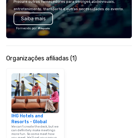
Procure outros fornecedores para serviços audiovisuais,
entretenimento, transporte e outras necessidades do evento.
Saiba mais
Fornecido por
Organizações afiliadas (1)
IHG Hotels and
Resorts - Global
We can't create the deck, but we
can definitely make meetings
more fun. So come meet how
you meet. We'll get your group