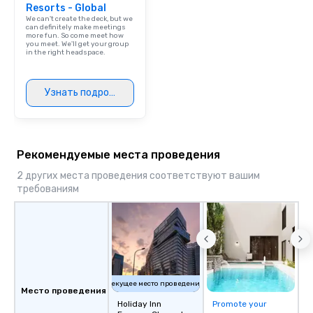
Resorts - Global
We can't create the deck, but we
can definitely make meetings
more fun. So come meet how
you meet. We'll get your group
in the right headspace.
Узнать подробнее
Рекомендуемые места проведения
2 других места проведения соответствуют вашим
требованиям
Текущее место проведения
Место проведения
Holiday Inn
Promote your