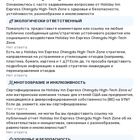
Ознакомьтесь с часто задаваемыми вопросами от Holiday Inn
Express Chengdu High-Tech Zone о здоровье и безопасности,
устойчивости, разнообразии и инклюзивности
ЭКОЛОГИЧЕСКИ ОТВЕТСТВЕННЫЙ
Пожалуйста, предоставьте комментарии или ссылку на любые
публично сообщенные цели/стратегию устойчивого развития или
социального воздействия Holiday Inn Express Chengdu High-Tech
Zone.
Нет ответа.
Есть ли у Holiday Inn Express Chengdu High-Tech Zone стратегия,
направленная на устранение и утилизацию отходов (например,
пластика, бумаги, картона и т.д.)? Если да, то просьба представить
подробную информацию о вашей стратегии ликвидации и
перенаправления отходов.
Нет ответа.
МНОГООБРАЗИЕ И ИНКЛЮЗИВНОСТЬ
Сертифицирована ли Holiday Inn Express Chengdu High-Tech Zone и/
или материнская компания только для отелей США как предприятие,
находящееся в диверсифицированной собственности (BE) на 51%?
Если да, укажите, как вы сертифицированы:
Нет ответа.
Если применимо, не могли бы вы предоставить ссылку на
публичный отчет Holiday Inn Express Chengdu High-Tech Zone об их
обязательствах и инициативах, связанных с разнообразием,
равенством и инклюзивностью?
Нет ответа.
ЗДОРОВЬЕ И БЕЗОПАСНОСТЬ