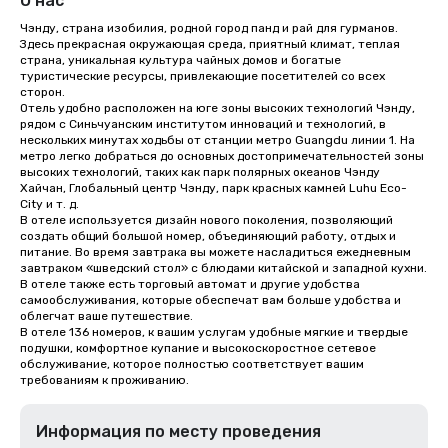
О нас
Чэнду, страна изобилия, родной город панд и рай для гурманов. 
Здесь прекрасная окружающая среда, приятный климат, теплая 
страна, уникальная культура чайных домов и богатые 
туристические ресурсы, привлекающие посетителей со всех 
сторон.

Отель удобно расположен на юге зоны высоких технологий Чэнду, 
рядом с Синьчуанским институтом инноваций и технологий, в 
нескольких минутах ходьбы от станции метро Guangdu линии 1. На 
метро легко добраться до основных достопримечательностей зоны 
высоких технологий, таких как парк полярных океанов Чэнду 
Хайчан, Глобальный центр Чэнду, парк красных камней Luhu Eco-
City и т. д.

В отеле используется дизайн нового поколения, позволяющий 
создать общий большой номер, объединяющий работу, отдых и 
питание. Во время завтрака вы можете насладиться ежедневным 
завтраком «шведский стол» с блюдами китайской и западной кухни. 
В отеле также есть торговый автомат и другие удобства 
самообслуживания, которые обеспечат вам больше удобства и 
облегчат ваше путешествие.

В отеле 136 номеров, к вашим услугам удобные мягкие и твердые 
подушки, комфортное купание и высокоскоростное сетевое 
обслуживание, которое полностью соответствует вашим 
требованиям к проживанию.
Информация по месту проведения