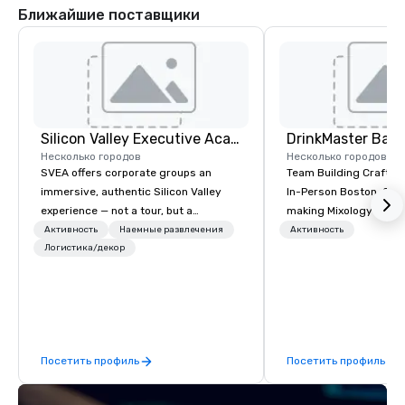
Ближайшие поставщики
Silicon Valley Executive Academy
Несколько городов
Несколько городов
SVEA offers corporate groups an
Team Building Craft Co
immersive, authentic Silicon Valley
In-Person Boston. Our Cocktail-
experience — not a tour, but a
making Mixology class 
transformation. We design and
complete turnkey solut
Активность
Наемные развлечения
Активность
facilitate custom executive innovation
Логистика/декор
next group event or b
tours, learning sessions, innovation
experience. We have an exceptional
workshops, leadership intensives, and
event space with an a
behind-the-scenes tech culture
perfect for social gatherings
experiences for visiting delegations,
options are available.
incentive groups, and corporate
Посетить профиль
Посетить профиль
offsites. Whether your group wants to
think like a Silicon Valley founder,
explore the mindsets driving the