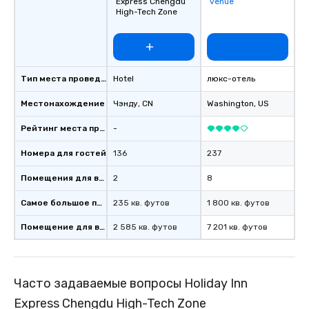
Express Chengdu
venue
High-Tech Zone
Тип места проведения
Hotel
люкс-отель
Местонахождение
Чэнду
, CN
Washington
, US
Рейтинг места проведения
-
Номера для гостей
136
237
Помещения для встреч
2
8
Самое большое помещение
235 кв. футов
1 800 кв. футов
Помещение для встречи
2 585 кв. футов
7 201 кв. футов
Часто задаваемые вопросы Holiday Inn
Express Chengdu High-Tech Zone