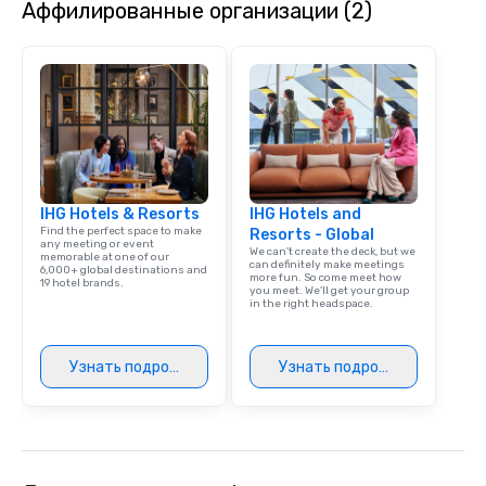
Аффилированные организации (2)
IHG Hotels & Resorts
IHG Hotels and
Find the perfect space to make
Resorts - Global
any meeting or event
We can't create the deck, but we
memorable at one of our
can definitely make meetings
6,000+ global destinations and
more fun. So come meet how
19 hotel brands.
you meet. We'll get your group
in the right headspace.
Узнать подробнее
Узнать подробнее