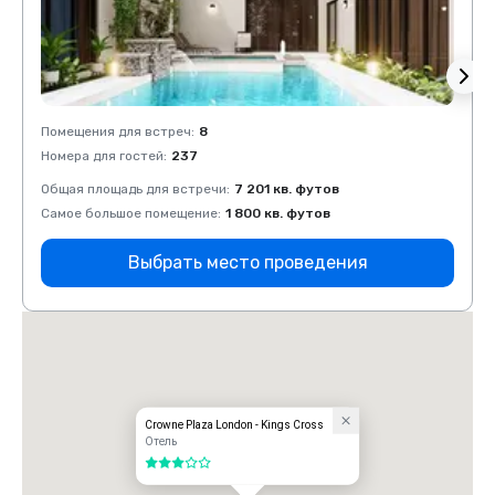
Помещения для встреч
:
8
Помещ
Номера для гостей
:
237
Номер
Общая площадь для встречи
:
7 201 кв. футов
Общая
Самое большое помещение
:
1 800 кв. футов
Самое
Выбрать место проведения
Crowne Plaza London - Kings Cross
Отель
3 из 5