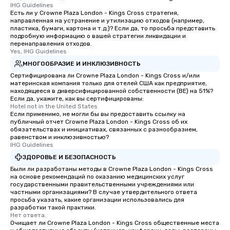
IHG Guidelines
Есть ли у Crowne Plaza London - Kings Cross стратегия,
направленная на устранение и утилизацию отходов (например,
пластика, бумаги, картона и т.д.)? Если да, то просьба представить
подробную информацию о вашей стратегии ликвидации и
перенаправления отходов.
Yes, IHG Guidelines
МНОГООБРАЗИЕ И ИНКЛЮЗИВНОСТЬ
Сертифицирована ли Crowne Plaza London - Kings Cross и/или
материнская компания только для отелей США как предприятие,
находящееся в диверсифицированной собственности (BE) на 51%?
Если да, укажите, как вы сертифицированы:
Hotel not in the United States
Если применимо, не могли бы вы предоставить ссылку на
публичный отчет Crowne Plaza London - Kings Cross об их
обязательствах и инициативах, связанных с разнообразием,
равенством и инклюзивностью?
IHG Guidelines
ЗДОРОВЬЕ И БЕЗОПАСНОСТЬ
Были ли разработаны методы в Crowne Plaza London - Kings Cross
на основе рекомендаций по оказанию медицинских услуг
государственными правительственными учреждениями или
частными организациями? В случае утвердительного ответа
просьба указать, какие организации использовались для
разработки такой практики.
Нет ответа.
Очищает ли Crowne Plaza London - Kings Cross общественные места