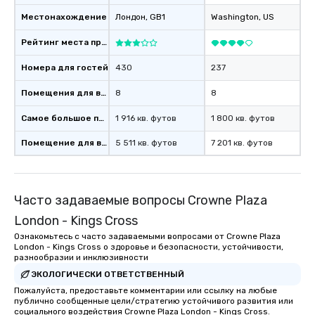
Местонахождение
Лондон
, GB1
Washington
, US
Рейтинг места проведения
Номера для гостей
430
237
Помещения для встреч
8
8
Самое большое помещение
1 916 кв. футов
1 800 кв. футов
Помещение для встречи
5 511 кв. футов
7 201 кв. футов
Часто задаваемые вопросы Crowne Plaza
London - Kings Cross
Ознакомьтесь с часто задаваемыми вопросами от Crowne Plaza
London - Kings Cross о здоровье и безопасности, устойчивости,
разнообразии и инклюзивности
ЭКОЛОГИЧЕСКИ ОТВЕТСТВЕННЫЙ
Пожалуйста, предоставьте комментарии или ссылку на любые
публично сообщенные цели/стратегию устойчивого развития или
социального воздействия Crowne Plaza London - Kings Cross.