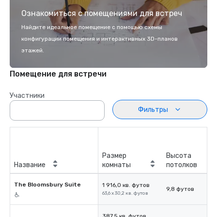
Ознакомиться с помещениями для встреч
Найдите идеальное помещение с помощью схемы
конфигурации помещения и интерактивных 3D-планов
этажей.
Помещение для встречи
Участники
Фильтры
Размер
Высота
Название
комнаты
потолков
The Bloomsbury Suite
1 916,0 кв. футов
9,8 футов
63,6 x 30,2 кв. футов
387,5 кв. футов