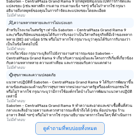
Saboten - CentralPlaza Grand Rama 9 มีกลยุทธ์ที่มุ่งเน้นไปที่การกำจัดและ
แปลงขยะ (เช่น พลาสติก กระดาษ กระดาษแข็ง ฯลฯ) หรือไม่? หากใช่ กรุณา
อธิบายถึงกลยุทธ์ของคุณในการกำจัดและแปลงขยะโดยละเอียด
ไม่มีคำตอบ
ความหลากหลายและการไม่แบ่งแยก
สำหรับโรงแรมในสหรัฐฯ เท่านั้น Saboten - CentralPlaza Grand Rama 9
และ/หรือบริษัทแม่ของคุณได้รับการรับรองว่าเป็นวิสาหกิจธุรกิจที่มีเจ้าของหลาก
หลาย (BE) อย่างน้อย 51% หรือไม่? หากใช่ กรุณาระบุว่าคุณได้รับการรับรองว่า
เป็นในข้อใดต่อไปนี้:
ไม่มีคำตอบ
หากเกี่ยวข้อง กรุณาระบุลิงก์ไปยังรายงานสาธารณะของ Saboten -
CentralPlaza Grand Rama 9 เกี่ยวกับความมุ่งมั่นและโครงการริเริ่มที่เกี่ยวข้อง
กับความหลากหลาย ความเท่าเทียม และการยอมรับความแตกต่าง
ไม่มีคำตอบ
สุขภาพและความปลอดภัย
แนวทางปฏิบัติที่ Saboten - CentralPlaza Grand Rama 9 ได้รับการพัฒนาขึ้น
ตามข้อเสนอแนะด้านบริการสุขภาพจากหน่วยงานภาครัฐหรือองค์กรเอกชนใช่
หรือไม่? หากใช่ กรุณาระบุว่ามีการใช้องค์กรใดบ้างในการพัฒนาแนวทางปฏิบัติ
เหล่านี้
ไม่มีคำตอบ
Saboten - CentralPlaza Grand Rama 9 ทำความสะอาดและฆ่าเชื้อพื้นที่ส่วน
กลางและสิ่งอำนวยความสะดวกสาธารณะที่เข้าถึงได้ (เช่น ห้องประชุม ร้าน
อาหาร ลิฟต์ ฯลฯ) หรือไม่? หากใช่ กรุณาอธิบายมาตรการใหม่ใดๆ ที่ดำเนินการ
ไม่มีคำตอบ
ดูคำถามที่พบบ่อยทั้งหมด