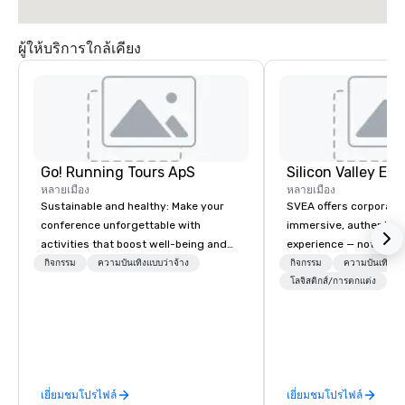
ผู้ให้บริการใกล้เคียง
Go! Running Tours ApS
หลายเมือง
หลายเมือง
Sustainable and healthy: Make your
SVEA offers corporate
conference unforgettable with
immersive, authentic S
activities that boost well-being and
experience — not a tour
lower carbon footprints. Explore the
transformation. We de
กิจกรรม
ความบันเทิงแบบว่าจ้าง
กิจกรรม
ความบันเทิงแบบ
world on the run with expert local
facilitate custom exec
โลจิสติกส์/การตกแต่ง
running guides.
tours, learning session
workshops, leadership
behind-the-scenes tec
experiences for visiti
incentive groups, and
เยี่ยมชมโปรไฟล์
เยี่ยมชมโปรไฟล์
offsites. Whether your