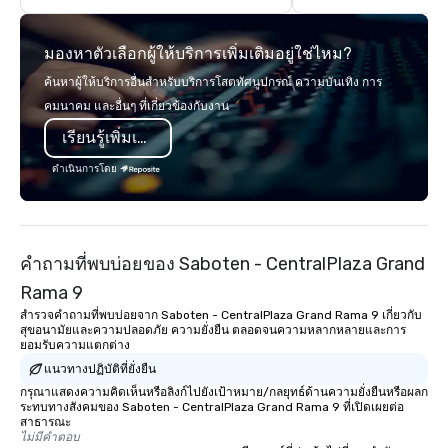
think like a Silicon Val
explore the mindsets d
มองหาตัวเลือกผู้ให้บริการเพิ่มเติมอยู่ใช่ไหม?
world's fastest-growi
or walk away with a pr
ค้นหาผู้ให้บริการอื่นสำหรับบริการโสตทัศนูปกรณ์ ความบันเทิง การ
innovation playbook, S
คมนาคม และอื่นๆ ที่เกี่ยวข้องกับงาน
programming that is 
เรียนรู้เพิ่มเติม
substantive, and uniqu
the Valley. Ideal for g
ดำเนินการโดย
Fully customizable by 
seniority, and objectiv
คำถามที่พบบ่อยของ Saboten - CentralPlaza Grand
Rama 9
สำรวจคำถามที่พบบ่อยจาก Saboten - CentralPlaza Grand Rama 9 เกี่ยวกับ
สุขอนามัยและความปลอดภัย ความยั่งยืน ตลอดจนความหลากหลายและการ
ยอมรับความแตกต่าง
แนวทางปฏิบัติที่ยั่งยืน
กรุณาแสดงความคิดเห็นหรือลิงก์ไปยังเป้าหมาย/กลยุทธ์ด้านความยั่งยืนหรือผลก
ระทบทางสังคมของ Saboten - CentralPlaza Grand Rama 9 ที่เปิดเผยต่อ
สาธารณะ
ไม่มีคำตอบ