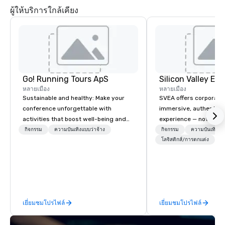
ผู้ให้บริการใกล้เคียง
Go! Running Tours ApS
หลายเมือง
หลายเมือง
Sustainable and healthy: Make your
SVEA offers corporate
conference unforgettable with
immersive, authentic S
activities that boost well-being and
experience — not a tour
lower carbon footprints. Explore the
transformation. We de
กิจกรรม
ความบันเทิงแบบว่าจ้าง
กิจกรรม
ความบันเทิงแบบ
world on the run with expert local
facilitate custom exec
โลจิสติกส์/การตกแต่ง
running guides.
tours, learning session
workshops, leadership
behind-the-scenes tec
experiences for visiti
incentive groups, and
เยี่ยมชมโปรไฟล์
เยี่ยมชมโปรไฟล์
offsites. Whether your
think like a Silicon Val
explore the mindsets d