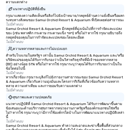
ความแตกต่าง
แนวทางปฏิบัติที่ยั่งยืน
กรุณาแสดงความคิดเห็นหรือลิงก์ไปยังเป้าหมาย/กลยุทธ์ด้านความยั่งยืนหรือผลก
ระทบทางสังคมของ Samui Orchid Resort & Aquarium ที่เปิดเผยต่อสาธารณะ
ไม่มีคำตอบ
Samui Orchid Resort & Aquarium มีกลยุทธ์ที่มุ่งเน้นไปที่การกำจัดและแปลง
ขยะ (เช่น พลาสติก กระดาษ กระดาษแข็ง ฯลฯ) หรือไม่? หากใช่ กรุณาอธิบายถึง
กลยุทธ์ของคุณในการกำจัดและแปลงขยะโดยละเอียด
ไม่มีคำตอบ
ความหลากหลายและการไม่แบ่งแยก
สำหรับโรงแรมในสหรัฐฯ เท่านั้น Samui Orchid Resort & Aquarium และ/หรือ
บริษัทแม่ของคุณได้รับการรับรองว่าเป็นวิสาหกิจธุรกิจที่มีเจ้าของหลากหลาย
(BE) อย่างน้อย 51% หรือไม่? หากใช่ กรุณาระบุว่าคุณได้รับการรับรองว่าเป็นใน
ข้อใดต่อไปนี้:
ไม่มีคำตอบ
หากเกี่ยวข้อง กรุณาระบุลิงก์ไปยังรายงานสาธารณะของ Samui Orchid Resort
& Aquarium เกี่ยวกับความมุ่งมั่นและโครงการริเริ่มที่เกี่ยวข้องกับความหลาก
หลาย ความเท่าเทียม และการยอมรับความแตกต่าง
ไม่มีคำตอบ
สุขภาพและความปลอดภัย
แนวทางปฏิบัติที่ Samui Orchid Resort & Aquarium ได้รับการพัฒนาขึ้นตาม
ข้อเสนอแนะด้านบริการสุขภาพจากหน่วยงานภาครัฐหรือองค์กรเอกชนใช่หรือ
ไม่? หากใช่ กรุณาระบุว่ามีการใช้องค์กรใดบ้างในการพัฒนาแนวทางปฏิบัติเหล่า
นี้
ไม่มีคำตอบ
Samui Orchid Resort & Aquarium ทำความสะอาดและฆ่าเชื้อพื้นที่ส่วนกลาง