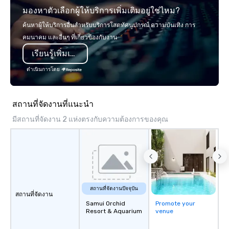
มองหาตัวเลือกผู้ให้บริการเพิ่มเติมอยู่ใช่ไหม?
world's fastest-growi
or walk away with a pr
ค้นหาผู้ให้บริการอื่นสำหรับบริการโสตทัศนูปกรณ์ ความบันเทิง การ
innovation playbook, S
คมนาคม และอื่นๆ ที่เกี่ยวข้องกับงาน
programming that is 
เรียนรู้เพิ่มเติม
substantive, and uniqu
the Valley. Ideal for g
ดำเนินการโดย
Fully customizable by 
seniority, and objectiv
สถานที่จัดงานที่แนะนำ
มีสถานที่จัดงาน 2 แห่งตรงกับความต้องการของคุณ
สถานที่จัดงานปัจจุบัน
สถานที่จัดงาน
Samui Orchid
Promote your
Resort & Aquarium
venue