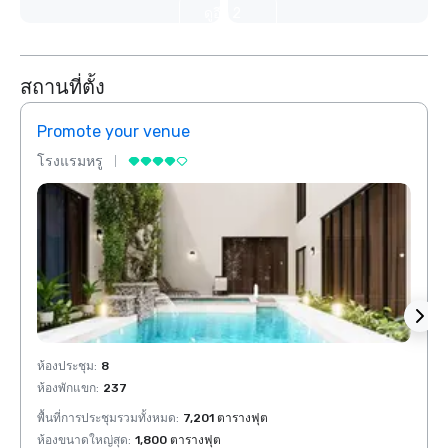
ดูอีก 2
รายการ
สถานที่ตั้ง
Promote your venue
Prom
โรงแรมหรู
โรงแร
ห้องประชุม
:
8
ห้องปร
ห้องพักแขก
:
237
ห้องพั
พื้นที่การประชุมรวมทั้งหมด
:
7,201 ตารางฟุต
พื้นที
ห้องขนาดใหญ่สุด
:
1,800 ตารางฟุต
ห้องขน