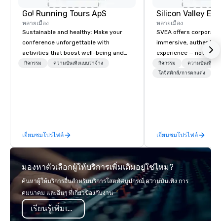
Go! Running Tours ApS
หลายเมือง
หลายเมือง
Sustainable and healthy: Make your
SVEA offers corporate
conference unforgettable with
immersive, authentic S
activities that boost well-being and
experience — not a tour
lower carbon footprints. Explore the
transformation. We de
กิจกรรม
ความบันเทิงแบบว่าจ้าง
กิจกรรม
ความบันเทิงแบบ
world on the run with expert local
facilitate custom exec
โลจิสติกส์/การตกแต่ง
running guides.
tours, learning session
workshops, leadership
behind-the-scenes tec
experiences for visiti
incentive groups, and
เยี่ยมชมโปรไฟล์
เยี่ยมชมโปรไฟล์
offsites. Whether your
think like a Silicon Val
explore the mindsets d
มองหาตัวเลือกผู้ให้บริการเพิ่มเติมอยู่ใช่ไหม?
world's fastest-growi
or walk away with a pr
ค้นหาผู้ให้บริการอื่นสำหรับบริการโสตทัศนูปกรณ์ ความบันเทิง การ
innovation playbook, S
คมนาคม และอื่นๆ ที่เกี่ยวข้องกับงาน
programming that is 
เรียนรู้เพิ่มเติม
substantive, and uniqu
the Valley. Ideal for g