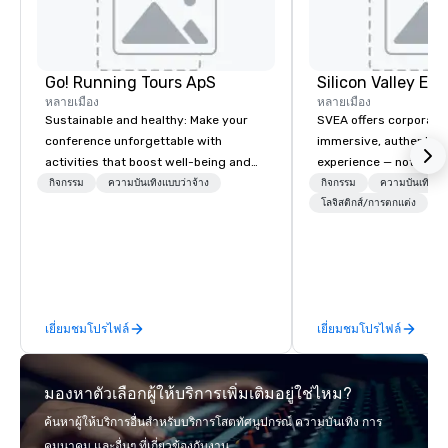
Go! Running Tours ApS
หลายเมือง
หลายเมือง
Sustainable and healthy: Make your
SVEA offers corporate
conference unforgettable with
immersive, authentic S
activities that boost well-being and
experience — not a tour
lower carbon footprints. Explore the
transformation. We de
กิจกรรม
ความบันเทิงแบบว่าจ้าง
กิจกรรม
ความบันเทิงแบบ
world on the run with expert local
facilitate custom exec
โลจิสติกส์/การตกแต่ง
running guides.
tours, learning session
workshops, leadership
behind-the-scenes tec
experiences for visiti
incentive groups, and
เยี่ยมชมโปรไฟล์
เยี่ยมชมโปรไฟล์
offsites. Whether your
think like a Silicon Val
explore the mindsets d
มองหาตัวเลือกผู้ให้บริการเพิ่มเติมอยู่ใช่ไหม?
world's fastest-growi
or walk away with a pr
ค้นหาผู้ให้บริการอื่นสำหรับบริการโสตทัศนูปกรณ์ ความบันเทิง การ
innovation playbook, S
คมนาคม และอื่นๆ ที่เกี่ยวข้องกับงาน