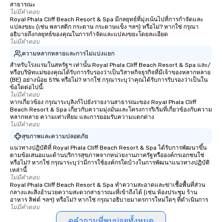
สาธารณะ
ไม่มีคำตอบ
Royal Phala Cliff Beach Resort & Spa มีกลยุทธ์ที่มุ่งเน้นไปที่การกำจัดและ
แปลงขยะ (เช่น พลาสติก กระดาษ กระดาษแข็ง ฯลฯ) หรือไม่? หากใช่ กรุณา
อธิบายถึงกลยุทธ์ของคุณในการกำจัดและแปลงขยะโดยละเอียด
ไม่มีคำตอบ
ความหลากหลายและการไม่แบ่งแยก
สำหรับโรงแรมในสหรัฐฯ เท่านั้น Royal Phala Cliff Beach Resort & Spa และ/
หรือบริษัทแม่ของคุณได้รับการรับรองว่าเป็นวิสาหกิจธุรกิจที่มีเจ้าของหลากหลาย
(BE) อย่างน้อย 51% หรือไม่? หากใช่ กรุณาระบุว่าคุณได้รับการรับรองว่าเป็นใน
ข้อใดต่อไปนี้:
ไม่มีคำตอบ
หากเกี่ยวข้อง กรุณาระบุลิงก์ไปยังรายงานสาธารณะของ Royal Phala Cliff
Beach Resort & Spa เกี่ยวกับความมุ่งมั่นและโครงการริเริ่มที่เกี่ยวข้องกับความ
หลากหลาย ความเท่าเทียม และการยอมรับความแตกต่าง
ไม่มีคำตอบ
สุขภาพและความปลอดภัย
แนวทางปฏิบัติที่ Royal Phala Cliff Beach Resort & Spa ได้รับการพัฒนาขึ้น
ตามข้อเสนอแนะด้านบริการสุขภาพจากหน่วยงานภาครัฐหรือองค์กรเอกชนใช่
หรือไม่? หากใช่ กรุณาระบุว่ามีการใช้องค์กรใดบ้างในการพัฒนาแนวทางปฏิบัติ
เหล่านี้
ไม่มีคำตอบ
Royal Phala Cliff Beach Resort & Spa ทำความสะอาดและฆ่าเชื้อพื้นที่ส่วน
กลางและสิ่งอำนวยความสะดวกสาธารณะที่เข้าถึงได้ (เช่น ห้องประชุม ร้าน
อาหาร ลิฟต์ ฯลฯ) หรือไม่? หากใช่ กรุณาอธิบายมาตรการใหม่ใดๆ ที่ดำเนินการ
ไม่มีคำตอบ
ดูคำถามที่พบบ่อยทั้งหมด