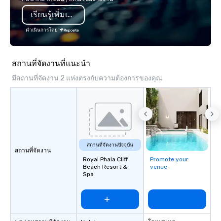
programming that is 
เรียนรู้เพิ่มเติม
substantive, and uniqu
the Valley. Ideal for g
ดำเนินการโดย
Fully customizable by 
seniority, and objectiv
สถานที่จัดงานที่แนะนำ
มีสถานที่จัดงาน 2 แห่งตรงกับความต้องการของคุณ
สถานที่จัดงานปัจจุบัน
สถานที่จัดงาน
Royal Phala Cliff
Promote your
Beach Resort &
venue
Spa