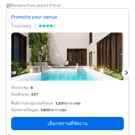
Distance from airport 9.13 mi
Promote your venue
Prom
โรงแรมหรู
โรงแร
ห้องประชุม
:
8
ห้องปร
ห้องพักแขก
:
237
ห้องพั
พื้นที่การประชุมรวมทั้งหมด
:
7,201 ตารางฟุต
พื้นที
ห้องขนาดใหญ่สุด
:
1,800 ตารางฟุต
ห้องขน
เลือกสถานที่จัดงาน