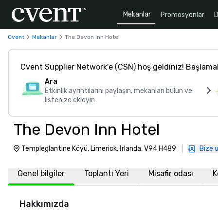
Mekanlar
Promosyonlar
D
Cvent
Mekanlar
The Devon Inn Hotel
Cvent Supplier Network'e (CSN) hoş geldiniz! Başlama
Ara
Etkinlik ayrıntılarını paylaşın, mekanları bulun ve
listenize ekleyin
The Devon Inn Hotel
Templeglantine Köyü, Limerick, İrlanda, V94 H489
|
Bize u
Genel bilgiler
Toplantı Yeri
Misafir odası
K
Hakkımızda