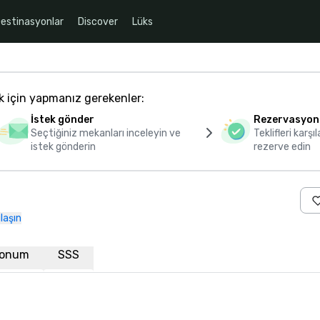
estinasyonlar
Discover
Lüks
k için yapmanız gerekenler:
İstek gönder
Rezervasyon
Seçtiğiniz mekanları inceleyin ve
Teklifleri karşıl
istek gönderin
rezerve edin
laşın
onum
SSS