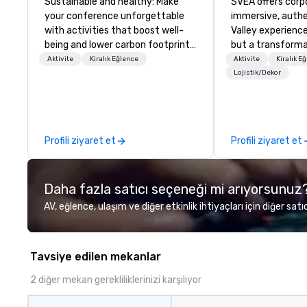
Sustainable and healthy: Make
SVEA offers corp
your conference unforgettable
immersive, authe
with activities that boost well-
Valley experience
being and lower carbon footprints.
but a transforma
Explore the world on the run with
and facilitate c
Aktivite
Kiralık Eğlence
Aktivite
Kiralık E
expert local running guides.
innovation tours,
Lojistik/Dekor
sessions, innova
leadership intens
the-scenes tech
experiences for v
Profili ziyaret et
Profili ziyaret et
delegations, ince
corporate offsit
group wants to thi
Daha fazla satıcı seçeneği mi arıyorsunuz
Valley founder, e
mindsets driving 
AV, eğlence, ulaşım ve diğer etkinlik ihtiyaçları için diğer satıc
fastest-growing
walk away with a
innovation playb
Tavsiye edilen mekanlar
delivers program
memorable, subs
2 diğer mekan gerekliliklerinizi karşılıyor
uniquely rooted in
for groups of 10–