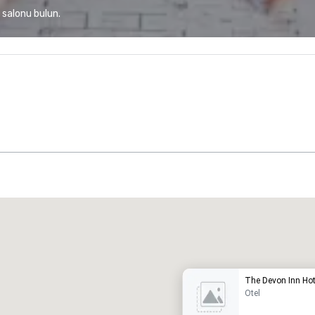
 salonu bulun.
Promote your venue
üks Otel
The Devon Inn Hot
Otel