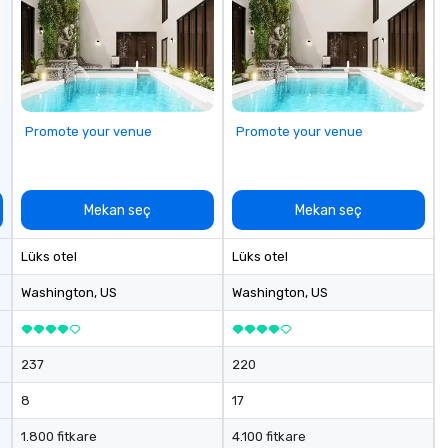
industry,
ectives.
Promote your venue
Promote your venue
Mekan seç
Mekan seç
Lüks otel
Lüks otel
Washington
, US
Washington
, US
237
220
8
17
1.800 fitkare
4.100 fitkare