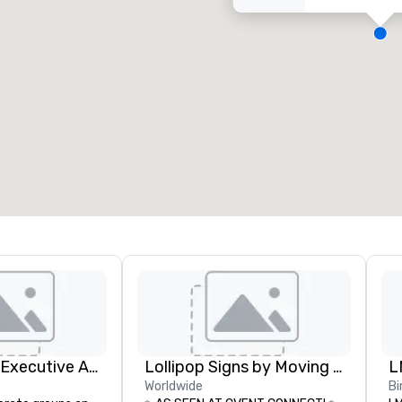
oplantı odaları
:
Misafir odası
:
7
220
oplam toplantı alanı
:
En büyük oda
:
2.000 fitkare
4.100 fitkare
Mekan seç
Silicon Valley Executive Academy
Lollipop Signs by Moving Products
L
Worldwide
Bi