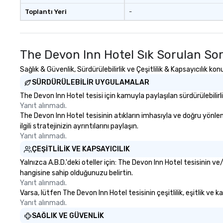
Toplantı Yeri
-
The Devon Inn Hotel Sık Sorulan Sor
Sağlık & Güvenlik, Sürdürülebilirlik ve Çeşitlilik & Kapsayıcılık 
SÜRDÜRÜLEBILIR UYGULAMALAR
The Devon Inn Hotel tesisi için kamuyla paylaşılan sürdürülebilirlik
Yanıt alınmadı.
The Devon Inn Hotel tesisinin atıkların imhasıyla ve doğru yönlendir
ilgili stratejinizin ayrıntılarını paylaşın.
Yanıt alınmadı.
ÇEŞITLILIK VE KAPSAYICILIK
Yalnızca A.B.D.'deki oteller için: The Devon Inn Hotel tesisinin ve
hangisine sahip olduğunuzu belirtin.
Yanıt alınmadı.
Varsa, lütfen The Devon Inn Hotel tesisinin çeşitlilik, eşitlik ve k
Yanıt alınmadı.
SAĞLIK VE GÜVENLIK