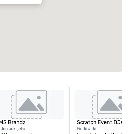
MS Brandz
Scratch Event DJs
rden çok şehir
Worldwide