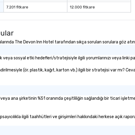
7.201 fitkare
12.000 fitkare
ular
konularında The Devon Inn Hotel tarafından sıkça sorulan sorulara göz atın
 veya sosyal etki hedefleri/stratejisiyle ilgili yorumlarınızı veya linki pa
ilmesiyle (ör. plastik, kağıt, karton vb.) ilgili bir stratejisi var mı? C
/veya ana şirketinin %51 oranında çeşitliliğin sağlandığı bir ticari işlet
apsayıcılıkla ilgili taahhütleri ve girişimleri hakkındaki herkese açık rapo