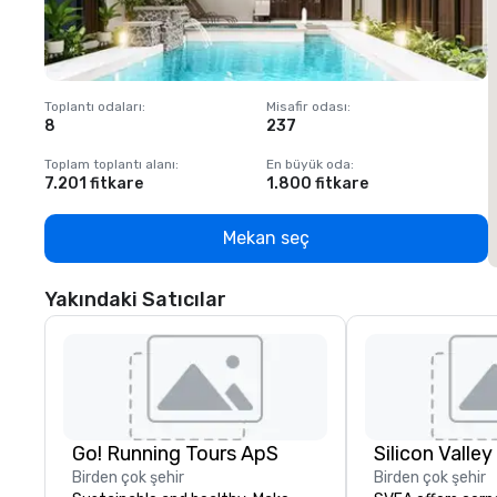
Toplantı odaları
:
Misafir odası
:
T
8
237
1
Toplam toplantı alanı
:
En büyük oda
:
T
7.201 fitkare
1.800 fitkare
1
Mekan seç
Yakındaki Satıcılar
Go! Running Tours ApS
Birden çok şehir
Birden çok şehir