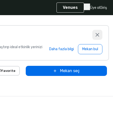
Venues
Üye ol
Giriş
aştırıp ideal etkinlik yerinizi
Daha fazla bilgi
Mekan bul
Mekan seç
Favorite