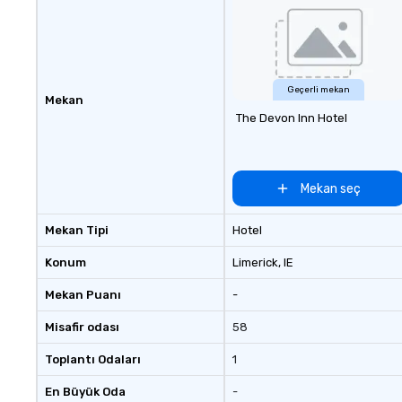
customizable by 
seniority, and obj
Geçerli mekan
Mekan
The Devon Inn Hotel
Mekan seç
Mekan Tipi
Hotel
Konum
Limerick
, IE
Mekan Puanı
-
Misafir odası
58
Toplantı Odaları
1
En Büyük Oda
-