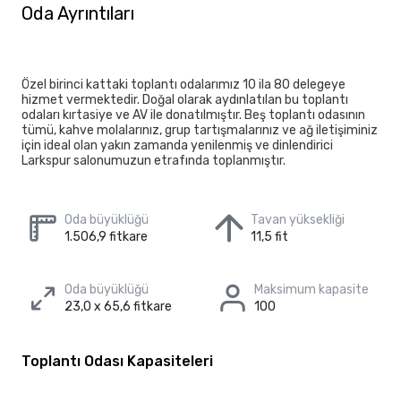
Oda Ayrıntıları
Özel birinci kattaki toplantı odalarımız 10 ila 80 delegeye
hizmet vermektedir. Doğal olarak aydınlatılan bu toplantı
odaları kırtasiye ve AV ile donatılmıştır. Beş toplantı odasının
tümü, kahve molalarınız, grup tartışmalarınız ve ağ iletişiminiz
için ideal olan yakın zamanda yenilenmiş ve dinlendirici
Larkspur salonumuzun etrafında toplanmıştır.
Oda büyüklüğü
Tavan yüksekliği
1.506,9 fitkare
11,5 fit
Oda büyüklüğü
Maksimum kapasite
23,0 x 65,6 fitkare
100
Toplantı Odası Kapasiteleri