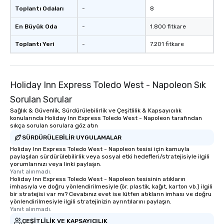
Toplantı Odaları
-
8
En Büyük Oda
-
1.800 fitkare
Toplantı Yeri
-
7.201 fitkare
Holiday Inn Express Toledo West - Napoleon Sık
Sorulan Sorular
Sağlık & Güvenlik, Sürdürülebilirlik ve Çeşitlilik & Kapsayıcılık
konularında Holiday Inn Express Toledo West - Napoleon tarafından
sıkça sorulan sorulara göz atın
SÜRDÜRÜLEBILIR UYGULAMALAR
Holiday Inn Express Toledo West - Napoleon tesisi için kamuyla
paylaşılan sürdürülebilirlik veya sosyal etki hedefleri/stratejisiyle ilgili
yorumlarınızı veya linki paylaşın.
Yanıt alınmadı.
Holiday Inn Express Toledo West - Napoleon tesisinin atıkların
imhasıyla ve doğru yönlendirilmesiyle (ör. plastik, kağıt, karton vb.) ilgili
bir stratejisi var mı? Cevabınız evet ise lütfen atıkların imhası ve doğru
yönlendirilmesiyle ilgili stratejinizin ayrıntılarını paylaşın.
Yanıt alınmadı.
ÇEŞITLILIK VE KAPSAYICILIK