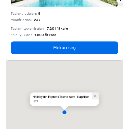
Toplantı odaları
:
8
Toplan
Misafir odası
:
237
Misafi
Toplam toplantı alanı
:
7.201 fitkare
Toplam
En büyük oda
:
1.800 fitkare
En bü
Mekan seç
Holiday Inn Express Toledo West - Napoleon
Otel