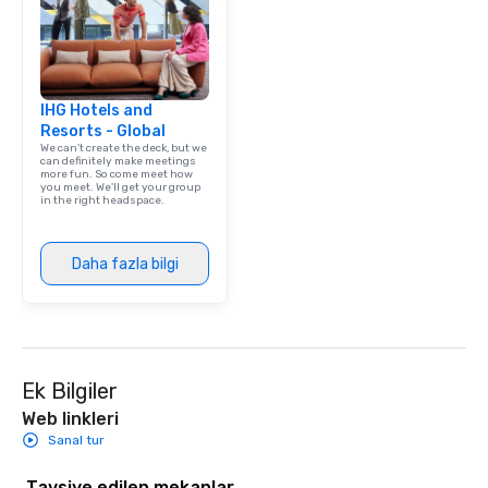
IHG Hotels and
Resorts - Global
We can't create the deck, but we
can definitely make meetings
more fun. So come meet how
you meet. We'll get your group
in the right headspace.
Daha fazla bilgi
Ek Bilgiler
Web linkleri
Sanal tur
Tavsiye edilen mekanlar