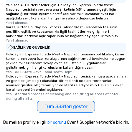
Yalnızca A.B.D.'deki oteller için: Holiday Inn Express Toledo West -
Napoleon tesisinin ve/veya ana şirketinin %51 oranında çeşitliliğin
sağlandığı bir ticari işletme sertifikası var mı? Cevabınız evet ise
aşağıdaki sertifikalardan hangisine sahip olduğunuzu belirtin.
Yanıt alınmadı.
Varsa, lütfen Holiday Inn Express Toledo West - Napoleon tesisinin
çeşitlilik, eşitlik ve kapsayıcılıkla ilgili taahhütleri ve girişimleri
hakkındaki herkese açık raporunun bir bağlantı paylaşabilir misiniz?
Yanıt alınmadı.
SAĞLIK VE GÜVENLIK
Holiday Inn Express Toledo West - Napoleon tesisinin politikaları, kamu
kurumlarının veya özel kuruluşlarının sağlık hizmeti tavsiyelerine uygun
şekilde mı hazırlandı? Cevap evet ise lütfen bu uygulamaları
geliştirmek için hangi kuruluşların kullanıldığını yazın.
Yes, CDC  State Govt  Local Heath Dept.
Holiday Inn Express Toledo West - Napoleon tesisi, kamuya açık alanları
ve genel erişime açık olanakları (ör. toplantı odaları, restoranlar,
asansör girişleri vb.) temizliyor ve sterilize ediyor mu? Cevabınız evet
ise alınan yeni önlemleri açıklayın.
Yes, Standard process of cleaning and sanitizing all areas of hotel 
during all shifts
Tüm SSS'leri göster
Bu mekan profiliyle ilgili
bir sorunu
Cvent Supplier Network'e bildirin.