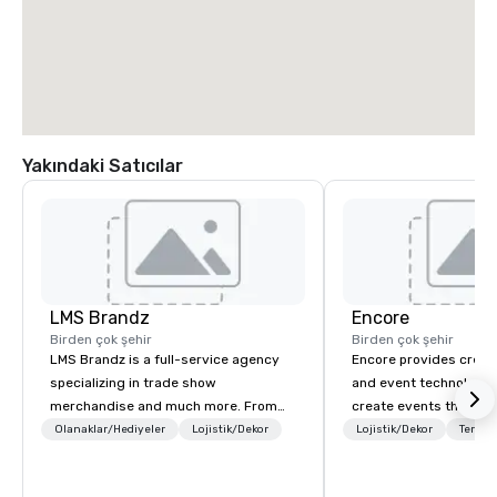
Yakındaki Satıcılar
LMS Brandz
Encore
Birden çok şehir
Birden çok şehir
LMS Brandz is a full-service agency
Encore provides creati
specializing in trade show
and event technology 
merchandise and much more. From
create events that tr
booth giveaways and branded apparel
creates memorable ev
Olanaklar/Hediyeler
Lojistik/Dekor
Lojistik/Dekor
Tercih
to executive gifting, displays,
that engage and tran
banners, signage, fulfillment,
organizations. As the g