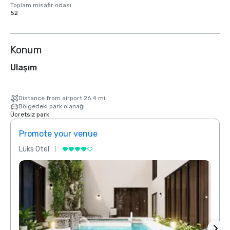
Toplam misafir odası
52
Konum
Ulaşım
Distance from airport 26.4 mi
Bölgedeki park olanağı
Ücretsiz park
Promote your venue
Prom
Lüks Otel
Lüks 