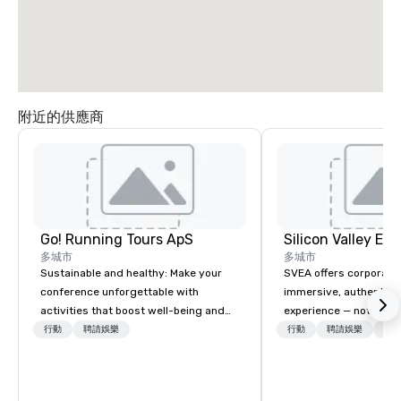
附近的供應商
Go! Running Tours ApS
多城市
多城市
Sustainable and healthy: Make your
SVEA offers corporate
conference unforgettable with
immersive, authentic S
activities that boost well-being and
experience — not a tour
lower carbon footprints. Explore the
transformation. We de
行動
聘請娛樂
行動
聘請娛樂
物流
world on the run with expert local
facilitate custom exec
running guides.
tours, learning session
workshops, leadership