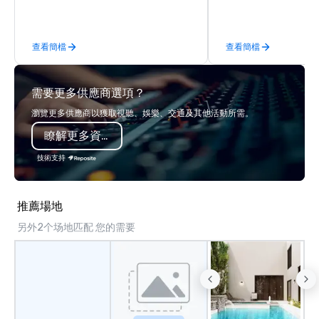
behind-the-scenes tec
experiences for visiti
incentive groups, and
查看簡檔
查看簡檔
offsites. Whether your
think like a Silicon Val
explore the mindsets d
需要更多供應商選項？
world's fastest-growi
or walk away with a pr
瀏覽更多供應商以獲取視聽、娛樂、交通及其他活動所需。
innovation playbook, S
瞭解更多資訊
programming that is 
substantive, and uniqu
技術支持
the Valley. Ideal for g
Fully customizable by 
seniority, and objectiv
推薦場地
另外2个场地匹配 您的需要