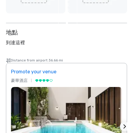
視
另
外
2
个
地點
到達這裡
Distance from airport 36.66 mi
Promote your venue
Prom
豪華酒店
豪華