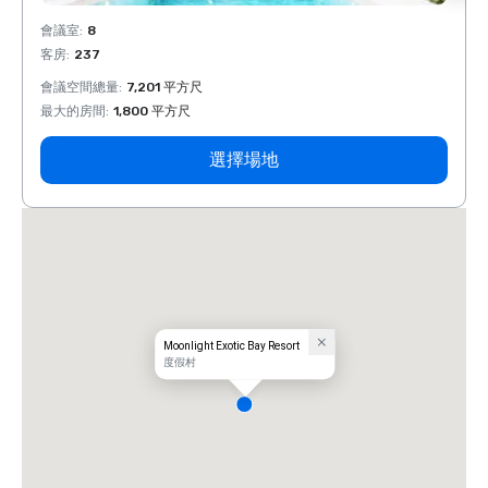
會議室
:
8
會議室
客房
:
237
客房
:
會議空間總量
:
7,201 平方尺
會議空
最大的房間
:
1,800 平方尺
最大的
選擇場地
Moonlight Exotic Bay Resort
度假村