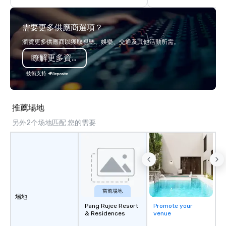
think like a Silicon Val
explore the mindsets d
需要更多供應商選項？
world's fastest-growi
or walk away with a pr
瀏覽更多供應商以獲取視聽、娛樂、交通及其他活動所需。
innovation playbook, S
瞭解更多資訊
programming that is 
substantive, and uniqu
技術支持
the Valley. Ideal for g
Fully customizable by 
seniority, and objectiv
推薦場地
另外2个场地匹配 您的需要
當前場地
場地
Pang Rujee Resort
Promote your
& Residences
venue