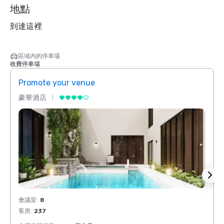
地點
到達這裡
區域內的停車場
收費停車場
Promote your venue
Prom
豪華酒店
豪華
會議室
:
8
會議室
客房
:
237
客房
: