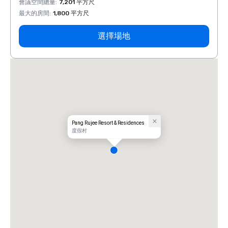
會議空間總量
:
7,201 平方尺
會議空
最大的房間
:
1,800 平方尺
最大的
選擇場地
Pang Rujee Resort & Residences
度假村