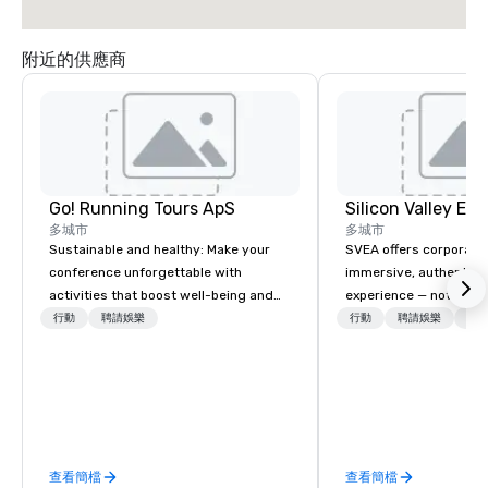
附近的供應商
Go! Running Tours ApS
多城市
多城市
Sustainable and healthy: Make your
SVEA offers corporate
conference unforgettable with
immersive, authentic S
activities that boost well-being and
experience — not a tour
lower carbon footprints. Explore the
transformation. We de
行動
聘請娛樂
行動
聘請娛樂
物流
world on the run with expert local
facilitate custom exec
running guides.
tours, learning session
workshops, leadership
behind-the-scenes tec
experiences for visiti
incentive groups, and
查看簡檔
查看簡檔
offsites. Whether your