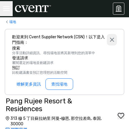
場地
歡迎來到 Cvent Supplier Network (CSN)！以下是入
門指南：
搜索
分享活動詳細資訊、尋找場地並將其新增到您的清單中
發送請求
審閱選定的場地並創建請求
預訂
比較建議書並預訂您理想的活動空間
瞭解更多資訊
查找場地
Pang Rujee Resort &
Residences
313 穆 5 丁目蘇拉納里 阿曼·穆恩, 那空拉差島, 泰国,
30000