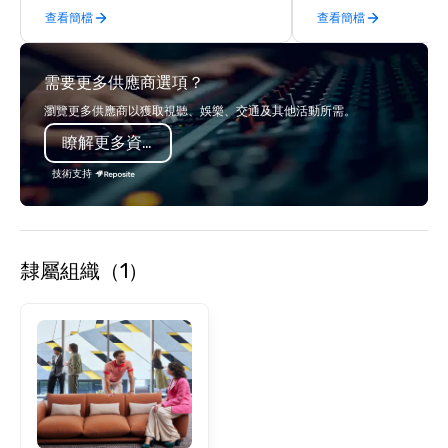
查看簡檔
查看簡檔
offsites. Whether your group wants to
think like a Silicon Valley founder,
explore the mindsets driving the
需要更多供應商選項？
world's fastest-growing companies,
or walk away with a practical
瀏覽更多供應商以獲取視聽、娛樂、交通及其他活動所需。
innovation playbook, SVEA delivers
瞭解更多資訊
programming that is memorable,
substantive, and uniquely rooted in
技術支持
the Valley. Ideal for groups of 10–200.
Fully customizable by industry,
seniority, and objectives.
隸屬組織（1）