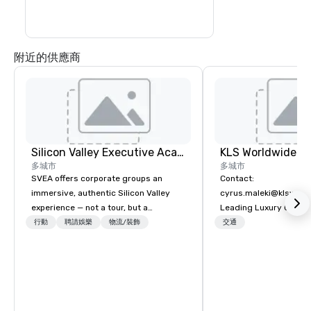
附近的供應商
Silicon Valley Executive Academy
多城市
多城市
SVEA offers corporate groups an
Contact:
immersive, authentic Silicon Valley
cyrus.maleki@klsworl
experience — not a tour, but a
Leading Luxury Groun
transformation. We design and
Transportation compa
行動
聘請娛樂
物流/裝飾
交通
facilitate custom executive innovation
tours, learning sessions, innovation
workshops, leadership intensives, and
behind-the-scenes tech culture
experiences for visiting delegations,
incentive groups, and corporate