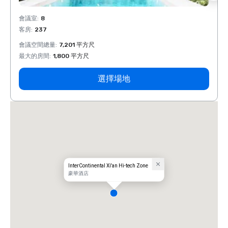
會議室
:
8
會議室
客房
:
237
客房
:
會議空間總量
:
7,201 平方尺
會議空
最大的房間
:
1,800 平方尺
最大的
選擇場地
InterContinental Xi'an Hi-tech Zone
豪華酒店