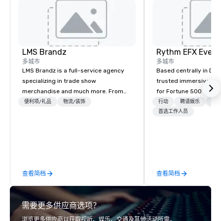
LMS Brandz
多城市
多城市
LMS Brandz is a full-service agency
Based centrally in Den
specializing in trade show
trusted immersive pro
merchandise and much more. From
for Fortune 500 compa
booth giveaways and branded apparel
2012. We deliver stunning premium AV
便利项/礼品
物流/装饰
行动
聘请娱乐
物流
to executive gifting, displays,
and in-house custom 
首选工作人员
banners, signage, fulfillment,
fabrication nationwide
logistics, shipping, along with e-
feels seamless, looks 
commerce solutions we handle it all.
saves you money thro
While there are many promotional
bundling and single-po
companies to choose from, our 20+
coordination. Clients keep coming
查看简档
查看简档
years of industry experience and
back because we make
commitment to exceptional customer
effortless, making pla
service set us apart. We deliver
brilliant with stunning
需要更多供应商选项？
smart, reliable solutions designed to
leadership loves.
make the end-user experience
浏览更多供应商以获取视听、娱乐、交通及其他活动所需。