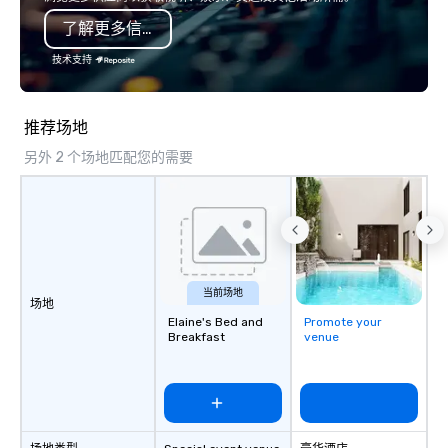
seamless from start to finish. We are
了解更多信息
also a certified WOSB.
技术支持
推荐场地
另外 2 个场地匹配您的需要
当前场地
场地
Elaine's Bed and
Promote your
Breakfast
venue