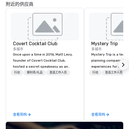
附近的供应商
Covert Cocktail Club
Mystery Trip
多城市
多城市
Once upon a time in 2016, Matt Levy,
Mystery Trip is a team
founder of Covert Cocktail Club,
planning company that
hosted a secret speakeasy as an
experiences for our cli
intimate place for strangers to gather
"mystery" is that none
行动
便利项/礼品
首选工作人员
行动
首选工作人员
in his home. The only way to find out
will know what they'll 
about it was via word of mouth. No
they experience it (don'
address was given, the only clue
be in the know!). We believe in the
being a sign placed in the window,
concept of "true fun" 
“Cocktails Here”. A lot of people
playfulness, connectio
thought it was pretty cool, even
merge - and build each
查看简档
查看简档
before The New York Times wrote
with this philosophy in
about it. But that was all pre-
to create a space for 
pandemic, and this is a new era.
connection as guests 