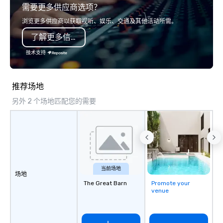
需要更多供应商选项？
Liberated from the confines of a
visceral experience. Over the last 15
single location, Covert Cocktail Club
years, we have worked 
浏览更多供应商以获取视听、娱乐、交通及其他活动所需。
now brings the speakeasy right to
with hundreds of inter
了解更多信息
your door—be it at your home, office,
chip companies, inclu
bar mitzvah, dinner party,
Chevron, Google, Red B
技术支持
bachelor/ette party or anywhere you
Facebook, Netflix, Cisc
choose!
Shopify, and many mor
推荐场地
另外 2 个场地匹配您的需要
当前场地
场地
The Great Barn
Promote your
venue