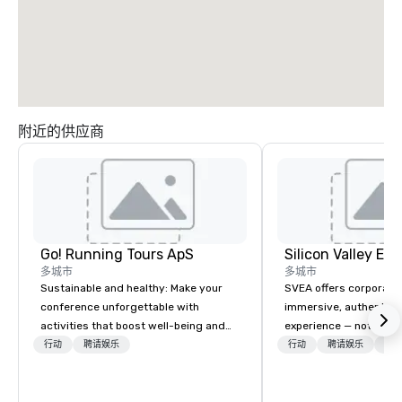
附近的供应商
Go! Running Tours ApS
多城市
多城市
Sustainable and healthy: Make your
SVEA offers corporate
conference unforgettable with
immersive, authentic S
activities that boost well-being and
experience — not a tour
lower carbon footprints. Explore the
transformation. We de
行动
聘请娱乐
行动
聘请娱乐
物流
world on the run with expert local
facilitate custom exec
running guides.
tours, learning session
workshops, leadership