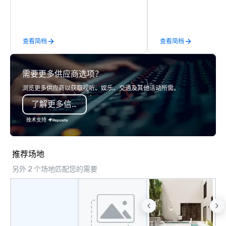
behind-the-scenes tec
experiences for visiti
incentive groups, and
查看简档
查看简档
offsites. Whether your
think like a Silicon Val
explore the mindsets d
需要更多供应商选项？
world's fastest-growi
or walk away with a pr
浏览更多供应商以获取视听、娱乐、交通及其他活动所需。
innovation playbook, S
了解更多信息
programming that is 
substantive, and uniqu
技术支持
the Valley. Ideal for g
Fully customizable by 
seniority, and objectiv
推荐场地
另外 2 个场地匹配您的需要