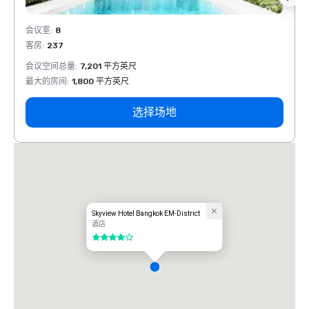
会议室
:
8
会议室
客房
:
237
客房
:
会议空间总量
:
7,201 平方英尺
会议空
最大的房间
:
1,800 平方英尺
最大的
选择场地
Skyview Hotel Bangkok EM-District
酒店
4/5