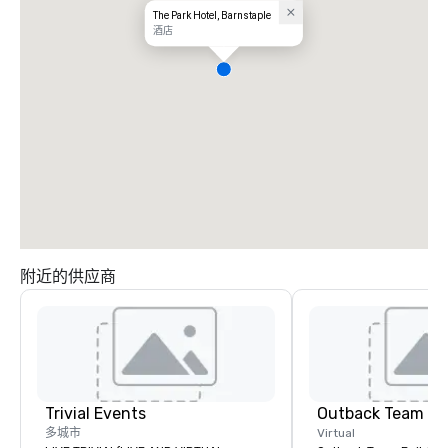
The Park Hotel, Barnstaple
酒店
附近的供应商
Trivial Events
Outback Team Bu
多城市
Virtual