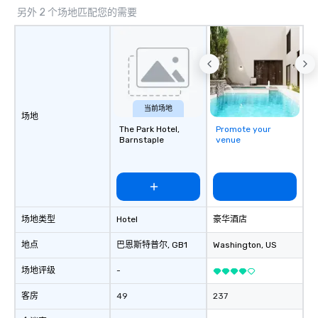
另外 2 个场地匹配您的需要
aiming to both inform and entertain. In
short, we want you to have a good
time throughout! Team Building
Activities and Conferences are our
specialty! Our trivia events are an
easy (and “non-cringey”) way for
attendees to connect quickly —
当前场地
场地
especially those, for virtual events, at
The Park Hotel,
Promote your
different locations! These quick
Barnstaple
venue
connections create a friendly,
collaborative environment and boost
communication beyond the event
itself.
场地类型
Hotel
豪华酒店
地点
巴恩斯特普尔
, GB1
Washington
, US
场地评级
-
客房
49
237