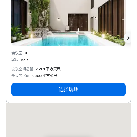
会议室
:
8
会议室
客房
:
237
客房
:
会议空间总量
:
7,201 平方英尺
会议空
最大的房间
:
1,800 平方英尺
最大的
选择场地