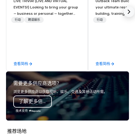
LIVE TRIVIA! (LIVE AND VIRTUAL
Outback Team Building 
EVENTS!) Looking to bring your group
your ultimate resourc
— business or personal — together
building, training, and
and have some fun? Or maybe there’s
Recommended by ove
行动
聘请娱乐
行动
a special occasion you’d like to
corporate groups acro
celebrate in a unique way? Trivial
America, our 80+ solut
Events offers live and virtual trivia
available anywhere, an
contests that engage everyone and
sized group.
create a unique, shared experience!
Why choose Trivial Events? • Our
查看简档
查看简档
trivia content specifically encourages
teamwork and interactions. •. Special
video questions and other creative
需要更多供应商选项？
elements elevate our events beyond
typical “pub trivia.” (Check out the
浏览更多供应商以获取视听、娱乐、交通及其他活动所需。
promo videos for quick snippets!) •
了解更多信息
Customized content creates a
memorable event experience for all
技术支持
attendees. • You do not have to be a
“trivia person” to have lots of fun! We
take a unique and creative approach
推荐场地
to a range of topics and fun facts,