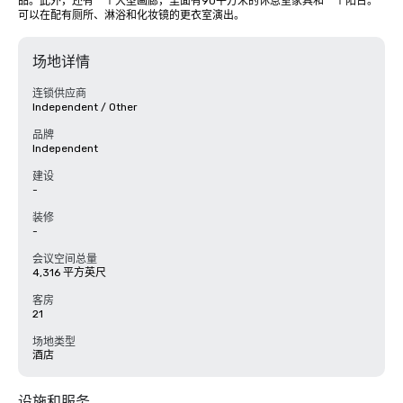
品。此外，还有一个大型画廊，里面有90平方米的休息室家具和一个阳台。
可以在配有厕所、淋浴和化妆镜的更衣室演出。
场地详情
连锁供应商
Independent / Other
品牌
Independent
建设
-
装修
-
会议空间总量
4,316 平方英尺
客房
21
场地类型
酒店
设施和服务