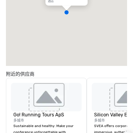
酒店
附近的供应商
Go! Running Tours ApS
多城市
多城市
Sustainable and healthy: Make your
SVEA offers corporate
conference unforgettable with
immersive, authentic S