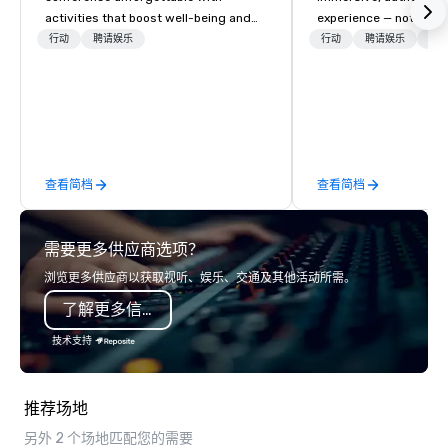
activities that boost well-being and
experience — not a tour
lower carbon footprints. Explore the
transformation. We de
行动
聘请娱乐
行动
聘请娱乐
物流
world on the run with expert local
facilitate custom exec
running guides.
tours, learning session
workshops, leadership
behind-the-scenes tec
experiences for visiti
incentive groups, and
查看简档
查看简档
offsites. Whether your
think like a Silicon Val
explore the mindsets d
需要更多供应商选项？
world's fastest-growi
or walk away with a pr
浏览更多供应商以获取视听、娱乐、交通及其他活动所需。
innovation playbook, S
了解更多信息
programming that is 
substantive, and uniqu
技术支持
the Valley. Ideal for g
Fully customizable by 
seniority, and objectiv
推荐场地
另外 2 个场地匹配您的需要