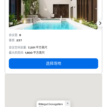
会议室
:
8
会议室
客房
:
237
客房
:
会议空间总量
:
7,201 平方英尺
会议空
最大的房间
:
1,800 平方英尺
最大的
选择场地
Rittergut Grossgoltern