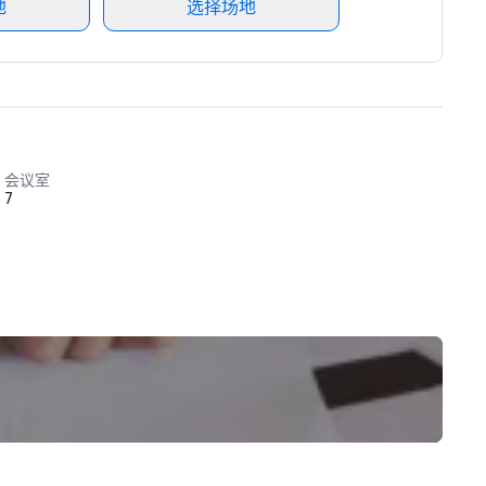
地
选择场地
会议室
7