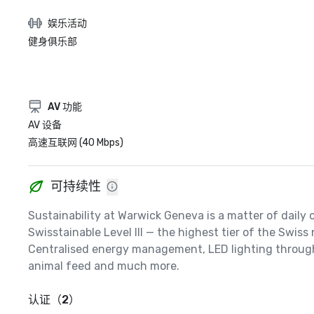
娱乐活动
健身俱乐部
AV 功能
AV 设备
高速互联网 (40 Mbps)
可持续性
Sustainability at Warwick Geneva is a matter of daily o
Swisstainable Level III — the highest tier of the Swi
Centralised energy management, LED lighting throughou
animal feed and much more.
认证（2）