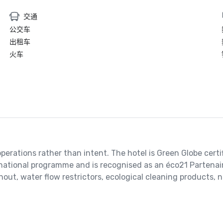
交通
公交车
出租车
火车
perations rather than intent. The hotel is Green Globe certif
ss national programme and is recognised as an éco21 Parten
t, water flow restrictors, ecological cleaning products, n