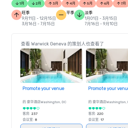
1月
2月
3月
4月
5月
6月
7月
旺季
平季
淡季
9月11日 - 12月15日
1月01日 - 3月15日
3月16日 - 7月15日
7月16日 - 9月10日
查看 Warwick Geneva 的策划人也查看了
Promote your venue
Promote your venu
的 豪华酒店
Washington
, DC
的 豪华酒店
Washington
,
客房
:
237
客房
:
220
会议室
:
8
会议室
:
17