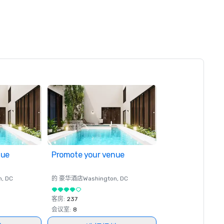
nue
Promote your venue
n
, DC
的 豪华酒店
Washington
, DC
客房
:
237
会议室
:
8