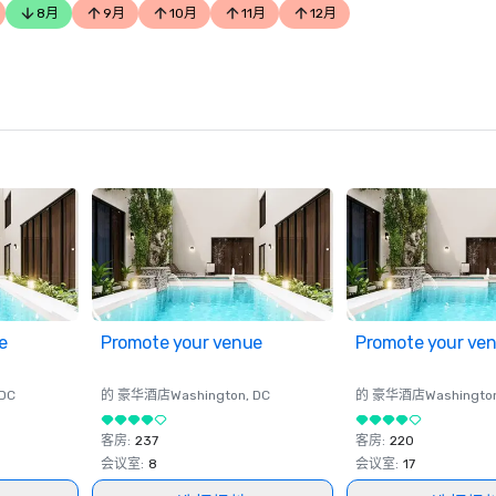
8月
9月
10月
11月
12月
e
Promote your venue
Promote your ve
 DC
的 豪华酒店
Washington
, DC
的 豪华酒店
Washingto
客房
:
237
客房
:
220
会议室
:
8
会议室
:
17