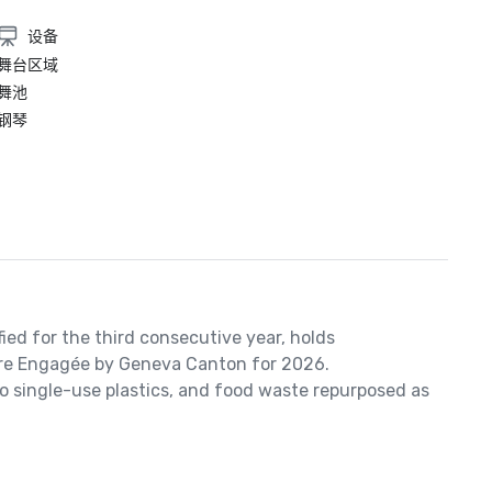
设备
舞台区域
舞池
钢琴
ied for the third consecutive year, holds 
aire Engagée by Geneva Canton for 2026.

o single-use plastics, and food waste repurposed as 