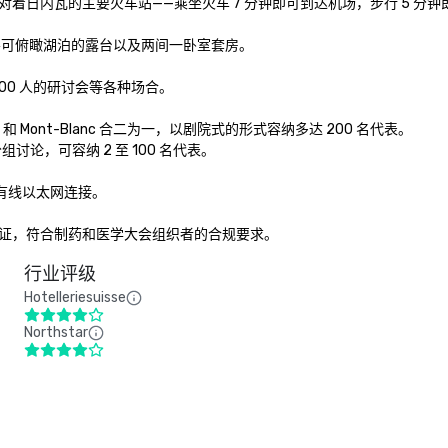
日内瓦的主要火车站——乘坐火车 7 分钟即可到达机场，步行 5 分钟
层可俯瞰湖泊的露台以及两间一卧室套房。

00 人的研讨会等各种场合。

ont-Blanc 合二为一，以剧院式的形式容纳多达 200 名代表。 

分组讨论，可容纳 2 至 100 名代表。

有线以太网连接。

证，符合制药和医学大会组织者的合规要求。
行业评级
Hotelleriesuisse
Northstar