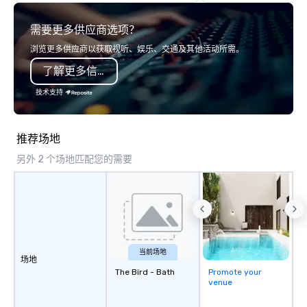
teamwork and interactions. •. Special
video questions and other creative
需要更多供应商选项？
elements elevate our events beyond
typical “pub trivia.” (Check out the
浏览更多供应商以获取视听、娱乐、交通及其他活动所需。
promo videos for quick snippets!) •
了解更多信息
Customized content creates a
memorable event experience for all
技术支持
attendees. • You do not have to be a
“trivia person” to have lots of fun! We
take a unique and creative approach
推荐场地
to a range of topics and fun facts,
另外 2 个场地匹配您的需要
aiming to both inform and entertain. In
short, we want you to have a good
time throughout! Team Building
Activities and Conferences are our
specialty! Our trivia events are an
easy (and “non-cringey”) way for
attendees to connect quickly —
当前场地
场地
especially those, for virtual events, at
The Bird - Bath
Promote your
different locations! These quick
venue
connections create a friendly,
collaborative environment and boost