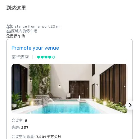
到达这里
Distance from airport 20 mi
区域内的停车场
免费停车场
Promote your venue
Prom
豪华酒店
豪华
会议室
:
8
会议室
客房
:
237
客房
:
会议空间总量
:
7,201 平方英尺
会议空