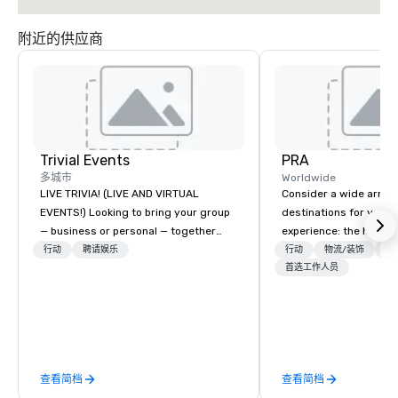
附近的供应商
Trivial Events
PRA
多城市
Worldwide
LIVE TRIVIA! (LIVE AND VIRTUAL
Consider a wide array 
EVENTS!) Looking to bring your group
destinations for your 
— business or personal — together
experience: the histori
and have some fun? Or maybe there’s
charming South, all-A
行动
聘请娱乐
行动
物流/装饰
交
a special occasion you’d like to
Midwest, or picturesqu
首选工作人员
celebrate in a unique way? Trivial
you have an expert par
Events offers live and virtual trivia
collaborate with you,
contests that engage everyone and
program takes you, to 
create a unique, shared experience!
extraordinary events f
Why choose Trivial Events? • Our
participants.
查看简档
查看简档
trivia content specifically encourages