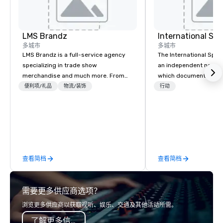
LMS Brandz
International S
多城市
多城市
LMS Brandz is a full-service agency
The International Spy 
specializing in trade show
an independent nonpr
merchandise and much more. From
which documents the t
booth giveaways and branded apparel
history, and contempor
便利项/礼品
物流/装饰
行动
to executive gifting, displays,
espionage. It holds the
banners, signage, fulfillment,
collection of internati
logistics, shipping, along with e-
artifacts on public dis
commerce solutions we handle it all.
Museum opened in 200
While there are many promotional
Quarter neighborhood 
companies to choose from, our 20+
DC, and relocated to 
查看简档
查看简档
years of industry experience and
building with all-new e
commitment to exceptional customer
L'Enfant Plaza in 2019. Every nation
service set us apart. We deliver
considers intelligence 
需要更多供应商选项？
smart, reliable solutions designed to
national security. The 
make the end-user experience
veil of secrecy on the
浏览更多供应商以获取视听、娱乐、交通及其他活动所需。
seamless from start to finish. We are
intelligence, exploring
了解更多信息
also a certified WOSB.
and failures, challeng