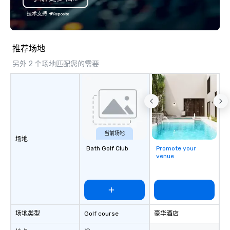
controversies. The Museum's mission
技术支持
is to create compelling
other learning experie
light on the shadow wo
推荐场地
espionage and intellig
另外 2 个场地匹配您的需要
and challenging each 
critically with the com
around us. The Museum aims to
provide an objective an
forum for exploring im
such as the impact of 
liberties, the changing 
当前场地
场地
technology in intellig
Bath Golf Club
Promote your
the challenges of disi
venue
social media environm
场地类型
Golf course
豪华酒店