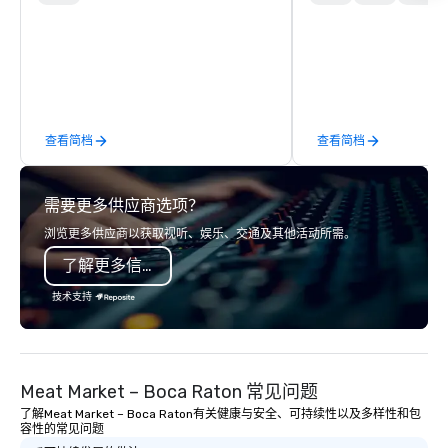
Transportation, you can arrive in style
upgrade to our Bougie
in one of the most beautiful
early, and stay late, to
limousines of South Florida. We are
cocktails, imported sa
South Florida’s most premier and
and high-energy vibes
luxury transportation company
offering quality transportation
查看简档
查看简档
services.
需要更多供应商选项？
浏览更多供应商以获取视听、娱乐、交通及其他活动所需。
了解更多信息
技术支持
Meat Market – Boca Raton 常见问题
了解Meat Market – Boca Raton有关健康与安全、可持续性以及多样性和包
容性的常见问题