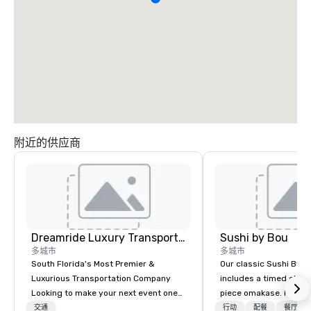
附近的供应商
Dreamride Luxury Transportation
Sushi by Bou
多城市
多城市
South Florida's Most Premier &
Our classic Sushi By B
Luxurious Transportation Company
includes a timed chef’
Looking to make your next event one
piece omakase. For ext
to remember? With DreamRide Luxury
chef’s counter, and add
交通
行动
配餐
餐厅/酒