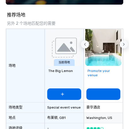
“trivia person” to have
take a unique and cre
推荐场地
to a range of topics an
另外 2 个场地匹配您的需要
aiming to both inform a
short, we want you to
time throughout! Team Building
Activities and Confere
specialty! Our trivia events are an
easy (and “non-cringe
attendees to connect 
当前场地
场地
especially those, for vi
The Big Lemon
Promote your
different locations! Th
venue
connections create a f
collaborative environ
communication beyond
itself.
场地类型
Special event venue
豪华酒店
地点
布莱顿
, GB1
Washington
, US
场地评级
-