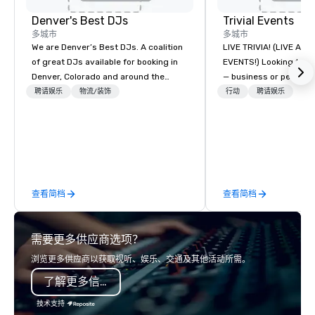
Denver's Best DJs
Trivial Events
多城市
多城市
We are Denver’s Best DJs. A coalition
LIVE TRIVIA! (LIVE AN
of great DJs available for booking in
EVENTS!) Looking to bring your group
Denver, Colorado and around the
— business or persona
world. We can rock any type of party
and have some fun? Or
聘请娱乐
物流/装饰
行动
聘请娱乐
from nightclubs and promotional
a special occasion you’
events to amazing weddings, proms,
celebrate in a unique w
company parties, school dances, pool
Events offers live and v
parties, graduation parties and store
contests that engage
promotions.
create a unique, share
Why choose Trivial Events
查看简档
查看简档
trivia content specifi
teamwork and interactions. •.
video questions and o
需要更多供应商选项？
elements elevate our 
typical “pub trivia.” (C
浏览更多供应商以获取视听、娱乐、交通及其他活动所需。
promo videos for quick
了解更多信息
Customized content c
memorable event exper
技术支持
attendees. • You do no